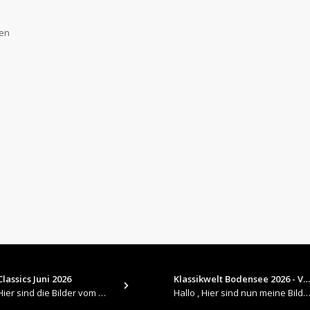
gen
lassics Juni 2026
Klassikwelt Bodensee 2026 - V…
​Hallo , Hier sind die Bilder vom Older Classics im Juni 2026 : https://up.picr.de/51155940wd.jpg https://up.pic
Hallo , Hier sind nun meine Bilder 2026er Klassikwelt Bodensee 😀 https://up.picr.de/51125547rb.jpg ht