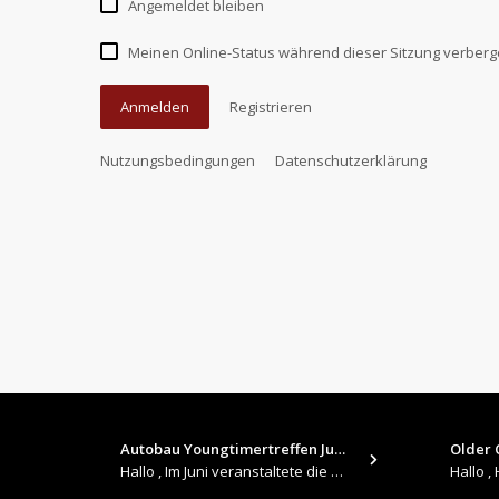
Angemeldet bleiben
Meinen Online-Status während dieser Sitzung verber
Anmelden
Registrieren
Nutzungsbedingungen
Datenschutzerklärung
Autobau Youngtimertreffen Jun…
Older C
Hallo , Im Juni veranstaltete die Autobau in Romanshorn auf ihrem Gelände ein kleines Youngtimertreffen : https://up.