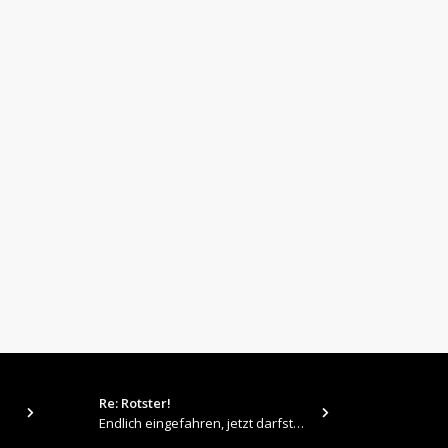
Re: Rotster!
tps://up.pi
Endlich eingefahren, jetzt darfste Vollgas geben 👍