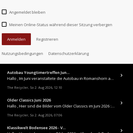
Angemeldet bleiben
Meinen Online-Status während dieser Sitzung verbergen
Anmelden
Registrieren
Nutzungsbedingungen
Datenschutzerklärung
Autobau Youngtimertreffen Jun…
Hallo , Im Juni veranstaltete die Autobau in Romanshorn auf ihrem Gelände ein kleines Youngtimertreffen : https://up.
The Recycler
So 2. Aug 2026, 12:10
,
Older Classics Juni 2026
​Hallo , Hier sind die Bilder vom Older Classics im Juni 2026 : https://up.picr.de/51155940wd.jpg https://up.pic
The Recycler
So 2. Aug 2026, 07:06
,
Klassikwelt Bodensee 2026 - V…