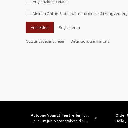
Angemeldet bleiben
Meinen Online-Status während dieser Sitzung verber
Anmelden
Registrieren
Nutzungsbedingungen
Datenschutzerklärung
Autobau Youngtimertreffen Jun…
Older C
Hallo , Im Juni veranstaltete die Autobau in Romanshorn auf ihrem Gelände ein kleines Youngtimertreffen : https://up.