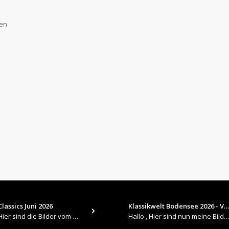
gen
lassics Juni 2026
Klassikwelt Bodensee 2026 - V…
​Hallo , Hier sind die Bilder vom Older Classics im Juni 2026 : https://up.picr.de/51155940wd.jpg https://up.pic
Hallo , Hier sind nun meine Bilder 2026er Klassikwelt Bodensee 😀 https://up.picr.de/51125547rb.jpg ht