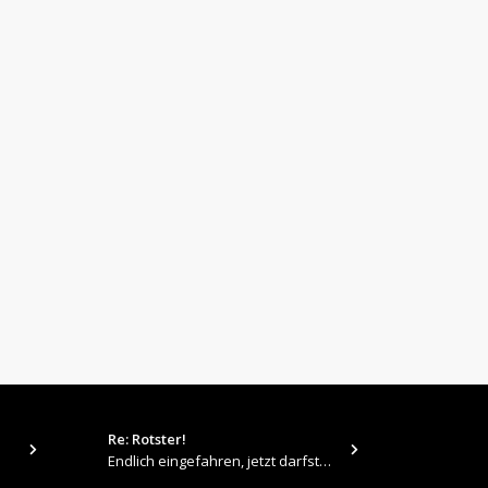
Re: Rotster!
tps://up.pi
Endlich eingefahren, jetzt darfste Vollgas geben 👍