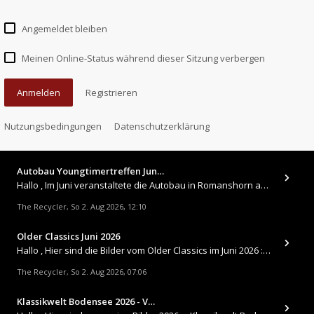
Angemeldet bleiben
Meinen Online-Status während dieser Sitzung verbergen
Anmelden
Registrieren
Nutzungsbedingungen
Datenschutzerklärung
Autobau Youngtimertreffen Jun…
Hallo , Im Juni veranstaltete die Autobau in Romanshorn auf ihrem Gelände ein kleines Youngtimertreffen : https://up.
The Recycler
So 2. Aug 2026, 12:10
,
Older Classics Juni 2026
​Hallo , Hier sind die Bilder vom Older Classics im Juni 2026 : https://up.picr.de/51155940wd.jpg https://up.pic
The Recycler
So 2. Aug 2026, 07:06
,
Klassikwelt Bodensee 2026 - V…