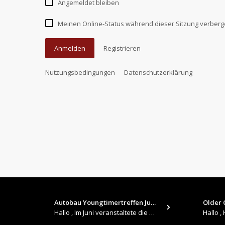
Angemeldet bleiben
Meinen Online-Status während dieser Sitzung verber
Anmelden
Registrieren
Nutzungsbedingungen
Datenschutzerklärung
Autobau Youngtimertreffen Jun…
Older C
Hallo , Im Juni veranstaltete die Autobau in Romanshorn auf ihrem Gelände ein kleines Youngtimertreffen : https://up.