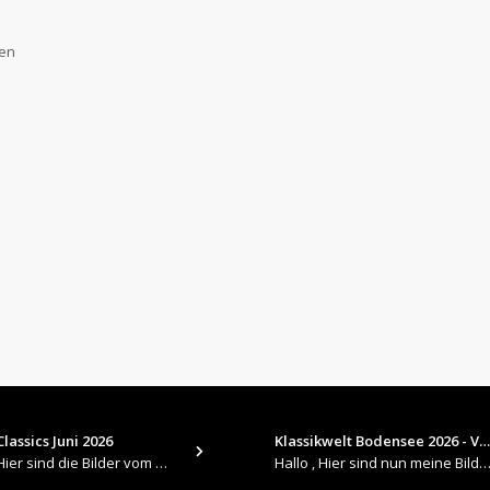
gen
lassics Juni 2026
Klassikwelt Bodensee 2026 - V…
​Hallo , Hier sind die Bilder vom Older Classics im Juni 2026 : https://up.picr.de/51155940wd.jpg https://up.pic
Hallo , Hier sind nun meine Bilder 2026er Klassikwelt Bodensee 😀 https://up.picr.de/51125547rb.jpg ht