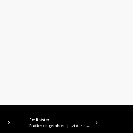
Re: Rotster!
tps://up.pi
Endlich eingefahren, jetzt darfste Vollgas geben 👍