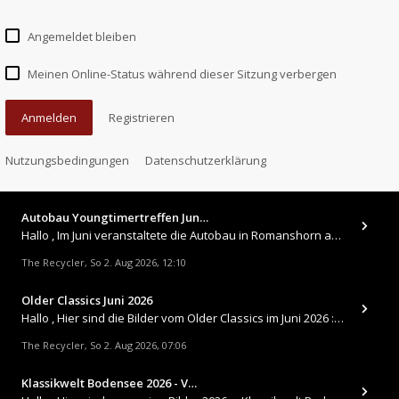
Angemeldet bleiben
Meinen Online-Status während dieser Sitzung verbergen
Anmelden
Registrieren
Nutzungsbedingungen
Datenschutzerklärung
Autobau Youngtimertreffen Jun…
Hallo , Im Juni veranstaltete die Autobau in Romanshorn auf ihrem Gelände ein kleines Youngtimertreffen : https://up.
The Recycler
So 2. Aug 2026, 12:10
,
Older Classics Juni 2026
​Hallo , Hier sind die Bilder vom Older Classics im Juni 2026 : https://up.picr.de/51155940wd.jpg https://up.pic
The Recycler
So 2. Aug 2026, 07:06
,
Klassikwelt Bodensee 2026 - V…