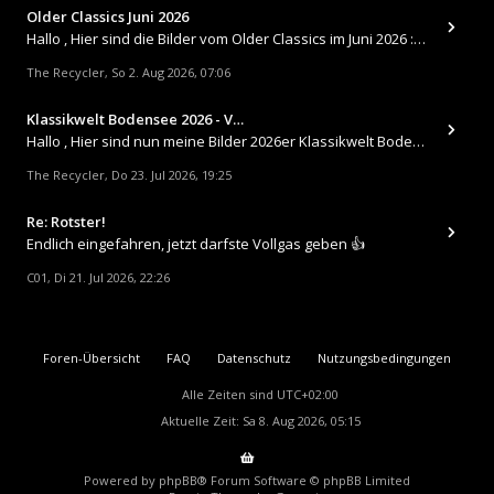
Older Classics Juni 2026
​Hallo , Hier sind die Bilder vom Older Classics im Juni 2026 : https://up.picr.de/51155940wd.jpg https://up.pic
The Recycler
So 2. Aug 2026, 07:06
,
Klassikwelt Bodensee 2026 - V…
Hallo , Hier sind nun meine Bilder 2026er Klassikwelt Bodensee 😀 https://up.picr.de/51125547rb.jpg https://up.pi
The Recycler
Do 23. Jul 2026, 19:25
,
Re: Rotster!
Endlich eingefahren, jetzt darfste Vollgas geben 👍
C01
Di 21. Jul 2026, 22:26
,
Foren-Übersicht
FAQ
Datenschutz
Nutzungsbedingungen
Alle Zeiten sind
UTC+02:00
Aktuelle Zeit: Sa 8. Aug 2026, 05:15
Powered by
phpBB
® Forum Software © phpBB Limited