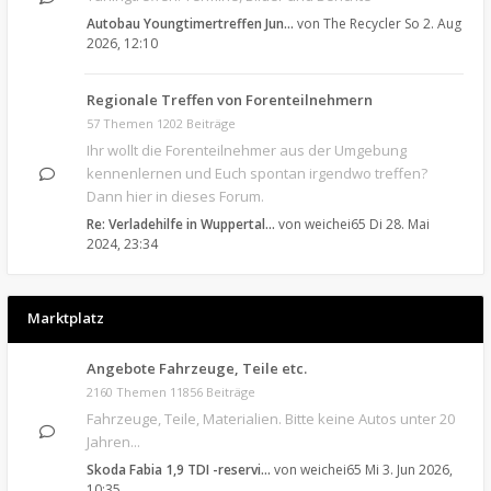
Autobau Youngtimertreffen Jun…
von
The Recycler
So 2. Aug
2026, 12:10
Regionale Treffen von Forenteilnehmern
57 Themen 1202 Beiträge
Ihr wollt die Forenteilnehmer aus der Umgebung
kennenlernen und Euch spontan irgendwo treffen?
Dann hier in dieses Forum.
Re: Verladehilfe in Wuppertal…
von
weichei65
Di 28. Mai
2024, 23:34
Marktplatz
Angebote Fahrzeuge, Teile etc.
2160 Themen 11856 Beiträge
Fahrzeuge, Teile, Materialien. Bitte keine Autos unter 20
Jahren...
Skoda Fabia 1,9 TDI -reservi…
von
weichei65
Mi 3. Jun 2026,
10:35