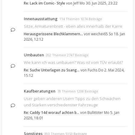
Re: Lack im Comic- Style
von
Jeff
Mo 30. Jun 2025, 23:22
Innenausstattung
114 Themen 1074 Beiträge
Sitze, Armaturenbrett - eben alles innerhalb der Karre
Herausgerissene Blechklammern…
von
weichei65
So 18. Jan
2026, 12:12
Umbauten
202 Themen 2747 Beiträge
Wie kann ich was umbauen? Was ist vom TÜV erlaubt?
Re: Suche Unterlagen zu Ssang…
von
Fuchs
Do 2. Mai 2024,
15:12
Kaufberatungen
78 Themen 1208 Beiträge
User geben anderen Usern Tipps zu den Schwächen
und Stärken verschiedenster Fahrzeuge
Re: Caddy 14d worauf achten b…
von
Bullitöter
Mo 5. Jan
2026, 18:01
Sonstiges
393 Themen 5153 Beiträge