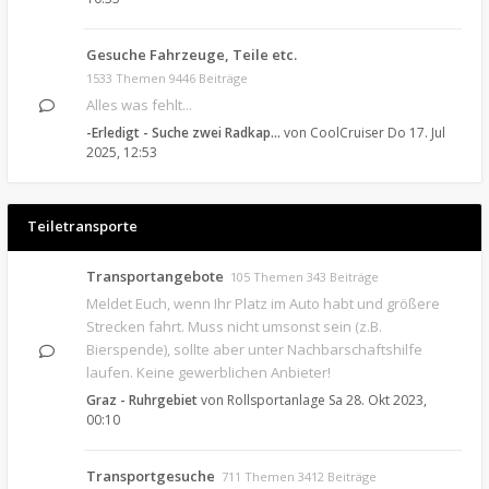
Gesuche Fahrzeuge, Teile etc.
1533 Themen 9446 Beiträge
Alles was fehlt...
-Erledigt - Suche zwei Radkap…
von
CoolCruiser
Do 17. Jul
2025, 12:53
Teiletransporte
Transportangebote
105 Themen 343 Beiträge
Meldet Euch, wenn Ihr Platz im Auto habt und größere
Strecken fahrt. Muss nicht umsonst sein (z.B.
Bierspende), sollte aber unter Nachbarschaftshilfe
laufen. Keine gewerblichen Anbieter!
Graz - Ruhrgebiet
von
Rollsportanlage
Sa 28. Okt 2023,
00:10
Transportgesuche
711 Themen 3412 Beiträge