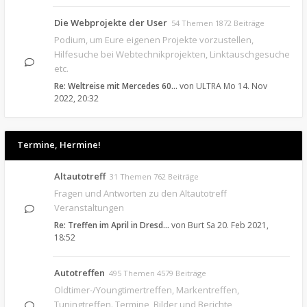
Die Webprojekte der User
54 Themen 1872 Beiträge
Podium, um Eure eigenen Projekte vorzustellen,
Hilfesuche bei Webtechnikprojekten, Linktauschgesuche
etc.
Re: Weltreise mit Mercedes 60…
von
ULTRA
Mo 14. Nov
2022, 20:32
Termine, Hermine!
Altautotreff
31 Themen 762 Beiträge
Fragen und Antworten zu den Altautotreff
Veranstaltungen
Re: Treffen im April in Dresd…
von
Burt
Sa 20. Feb 2021,
18:52
Autotreffen
495 Themen 4579 Beiträge
Oldtimer-/Youngtimertreffen, Markentreffen,
Tuningtreffen. Termine, Bilder und Berichte