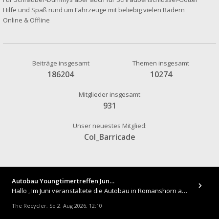
Hilfe und Spaß rund um Fahrzeuge mit beliebig vielen Rädern
Online & Offline
Beiträge insgesamt
Themen insgesamt
186204
10274
Mitglieder insgesamt
931
Unser neuestes Mitglied:
Col_Barricade
Autobau Youngtimertreffen Jun…
Hallo , Im Juni veranstaltete die Autobau in Romanshorn auf ihrem Gelände ein kleines Youngtimertreffen : https://up.
The Recycler
So 2. Aug 2026, 12:10
,