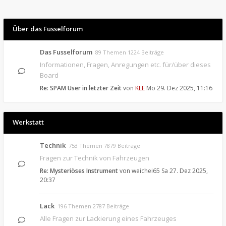
Über das Fusselforum
Das Fusselforum
89 Themen 1224 Beiträge
Informationen, Fragen, Anregungen etc. für/über dieses
Board
Re: SPAM User in letzter Zeit
von
KLE
Mo 29. Dez 2025, 11:16
Werkstatt
Technik
753 Themen 7879 Beiträge
Fragen zur Technik von Fahrzeugen
Re: Mysteriöses Instrument
von
weichei65
Sa 27. Dez 2025,
20:37
Lack
196 Themen 2787 Beiträge
Alle Fragen zur Lackierung eines Fahrzeuges