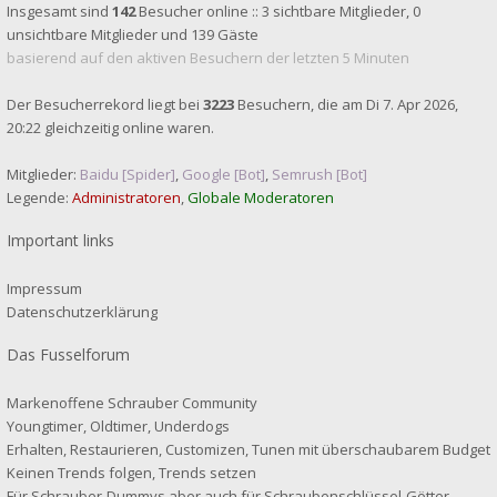
Insgesamt sind
142
Besucher online :: 3 sichtbare Mitglieder, 0
unsichtbare Mitglieder und 139 Gäste
basierend auf den aktiven Besuchern der letzten 5 Minuten
Der Besucherrekord liegt bei
3223
Besuchern, die am Di 7. Apr 2026,
20:22 gleichzeitig online waren.
Mitglieder:
Baidu [Spider]
,
Google [Bot]
,
Semrush [Bot]
Legende:
Administratoren
,
Globale Moderatoren
Important links
Impressum
Datenschutzerklärung
Das Fusselforum
Markenoffene Schrauber Community
Youngtimer, Oldtimer, Underdogs
Erhalten, Restaurieren, Customizen, Tunen mit überschaubarem Budget
Keinen Trends folgen, Trends setzen
Für Schrauber-Dummys aber auch für Schraubenschlüssel-Götter