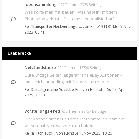
Ideensammlung
107 Themen 2375 Beiträge
Was sollte man mal bauen? Was habt Ihr mit dem
Photoshop gebastelt? Ist eine Idee realisierbar?
Re: Transporter Heckverlänger…
von
Rene131181
Mo 6. Nov
2023, 06:41
Laaberecke
Netzfundstücke
294 Themen 16706 Beiträge
Gute, witzige Seiten, abgefahrene eBay Auktionen -
muss nicht unbedingt mit Autos zu tun haben...
Re: Das allgemeine Youtube-Fr…
von
Bullitöter
So 27. Apr
2025, 21:30
Vorstellungs-Fred
602 Themen 8137 Beiträge
Hier können sich neue Forenuser vorstellen, damit wir
wissen, mit wem wir es zu tun haben.
Re: Ja Tach auch...
von
Fuchs
Sa 1. Nov 2025, 10:26