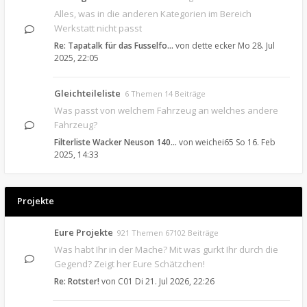
Alles, was in die anderen Kategorien im Bereich
Werkstatt nicht passt
Re: Tapatalk für das Fusselfo…
von
dette ecker
Mo 28. Jul
2025, 22:05
Gleichteileliste
6 Themen 14 Beiträge
Was passt von welchem Fahrzeug an welches andere
Fahrzeug?
Filterliste Wacker Neuson 140…
von
weichei65
So 16. Feb
2025, 14:33
Projekte
Eure Projekte
921 Themen 67102 Beiträge
Was habt Ihr in der Mache? Mit was gurkt Ihr durch die
Gegend? Zeigt her Eure Schätzchen!
Re: Rotster!
von
C01
Di 21. Jul 2026, 22:26