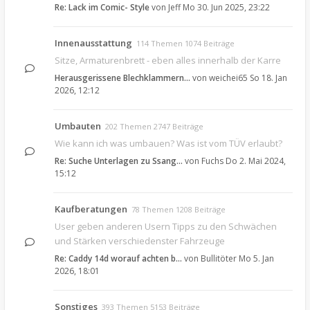
Re: Lack im Comic- Style
von
Jeff
Mo 30. Jun 2025, 23:22
Innenausstattung
114 Themen 1074 Beiträge
Sitze, Armaturenbrett - eben alles innerhalb der Karre
Herausgerissene Blechklammern…
von
weichei65
So 18. Jan
2026, 12:12
Umbauten
202 Themen 2747 Beiträge
Wie kann ich was umbauen? Was ist vom TÜV erlaubt?
Re: Suche Unterlagen zu Ssang…
von
Fuchs
Do 2. Mai 2024,
15:12
Kaufberatungen
78 Themen 1208 Beiträge
User geben anderen Usern Tipps zu den Schwächen
und Stärken verschiedenster Fahrzeuge
Re: Caddy 14d worauf achten b…
von
Bullitöter
Mo 5. Jan
2026, 18:01
Sonstiges
393 Themen 5153 Beiträge