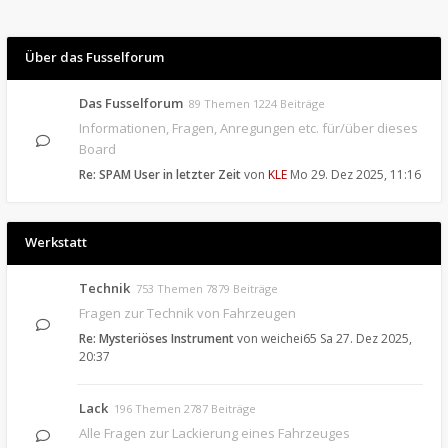
Über das Fusselforum
Das Fusselforum
89 Themen 1224 Beiträge
Informationen, Fragen, Anregungen etc. für/über dieses
Board
Re: SPAM User in letzter Zeit
von
KLE
Mo 29. Dez 2025, 11:16
Werkstatt
Technik
753 Themen 7879 Beiträge
Fragen zur Technik von Fahrzeugen
Re: Mysteriöses Instrument
von
weichei65
Sa 27. Dez 2025,
20:37
Lack
196 Themen 2787 Beiträge
Alle Fragen zur Lackierung eines Fahrzeuges