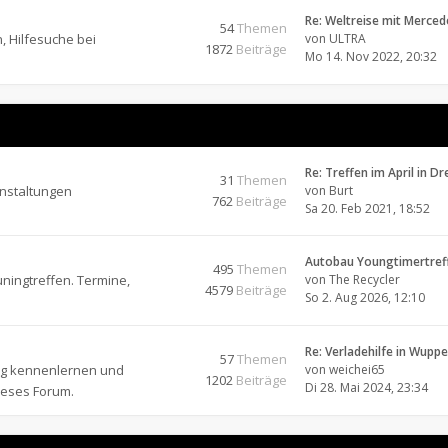
Re: Weltreise mit Merce
54
Themen
, Hilfesuche bei
von
ULTRA
1872
Beiträge
Mo 14. Nov 2022, 20:32
Re: Treffen im April in D
31
Themen
anstaltungen
von
Burt
762
Beiträge
Sa 20. Feb 2021, 18:52
Autobau Youngtimertref
495
Themen
ningtreffen. Termine,
von
The Recycler
4579
Beiträge
So 2. Aug 2026, 12:10
Re: Verladehilfe in Wupp
57
Themen
ung kennenlernen und
von
weichei65
1202
Beiträge
Di 28. Mai 2024, 23:34
ieses Forum.