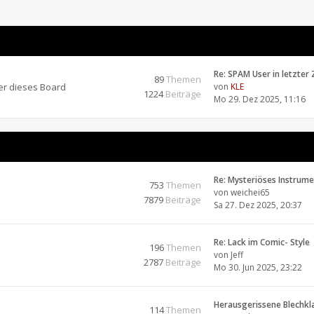
Re: SPAM User in letzter 
89
Themen
er dieses Board
von
KLE
1224
Beiträge
Mo 29. Dez 2025, 11:16
Re: Mysteriöses Instrum
753
Themen
von
weichei65
7879
Beiträge
Sa 27. Dez 2025, 20:37
Re: Lack im Comic- Style
196
Themen
von
Jeff
2787
Beiträge
Mo 30. Jun 2025, 23:22
Herausgerissene Blech
114
Themen