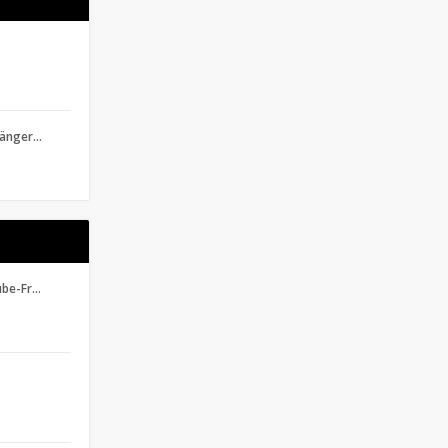
länger…
ube-Fr…