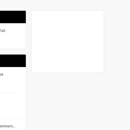
Zeit
ent
klammern…