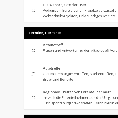
Die Webprojekte der User
Podium, um Eure eigenen Projekte vorzustellen
Webtechnikprojekten, Linktauschgesuche etc.
Termine, Hermine!
Altautotreff
Fragen und Antworten zu den Altautotreff Ver
Autotreffen
Oldtimer-/Youngtimertreffen, Markentreffen, Tu
Bilder und Berichte
Regionale Treffen von Forenteilnehmern
Ihr wollt die Forenteilnehmer aus der Umgeb
Euch spontan irgendwo treffen? Dann hier in d