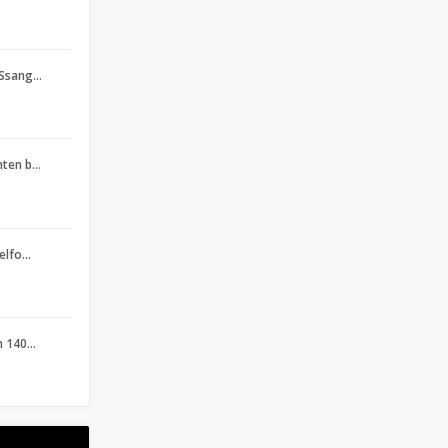
 Ssang…
hten b…
selfo…
on 140…