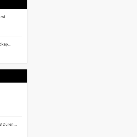
ervi…
adkap…
3 Düren …