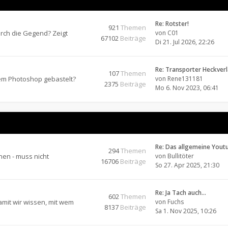
Re: Rotster!
921
Themen
urch die Gegend? Zeigt
von
C01
67102
Beiträge
Di 21. Jul 2026, 22:26
Re: Transporter Heckver
107
Themen
dem Photoshop gebastelt?
von
Rene131181
2375
Beiträge
Mo 6. Nov 2023, 06:41
Re: Das allgemeine Yout
294
Themen
nen - muss nicht
von
Bullitöter
16706
Beiträge
So 27. Apr 2025, 21:30
Re: Ja Tach auch...
602
Themen
amit wir wissen, mit wem
von
Fuchs
8137
Beiträge
Sa 1. Nov 2025, 10:26