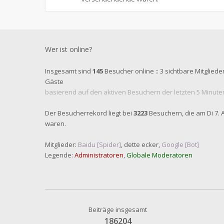
Wer ist online?
Insgesamt sind
145
Besucher online :: 3 sichtbare Mitgliede
Gäste
basierend auf den aktiven Besuchern der letzten 5 Minute
Der Besucherrekord liegt bei
3223
Besuchern, die am Di 7. Ap
waren.
Mitglieder:
Baidu [Spider]
,
dette ecker
,
Google [Bot]
Legende:
Administratoren
,
Globale Moderatoren
Beiträge insgesamt
186204