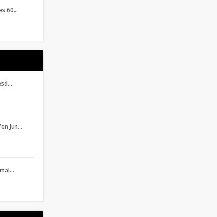
des 60…
resd…
fen Jun…
ertal…