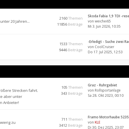
Skoda Fabia 1,9 TDI -res
2160
Themen
unter 20 Jahren...
von
weichei65
11856
Beiträge
Mi 3. Jun 2026, 10:35
-Erledigt - Suche zwei R
1533
Themen
von
CoolCruiser
9446
Beiträge
Do 17. Jul 2025, 12:53
Graz - Ruhrgebiet
105
Themen
rößere Strecken fahrt.
von
Rollsportanlage
343
Beiträge
Sa 28. Okt 2023, 00:10
te aber unter
n Anbieter!
Framo Motorhaube 5235
711
Themen
wierig zu
von
KLE
3412
Beiträge
Di 30. Dez 2025, 23:07