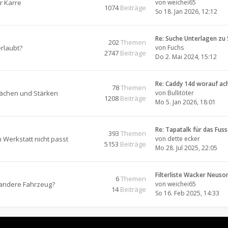
r Karre
von
weichei65
1074
Beiträge
So 18. Jan 2026, 12:12
Re: Suche Unterlagen zu
202
Themen
rlaubt?
von
Fuchs
2747
Beiträge
Do 2. Mai 2024, 15:12
Re: Caddy 14d worauf ac
78
Themen
ächen und Stärken
von
Bullitöter
1208
Beiträge
Mo 5. Jan 2026, 18:01
Re: Tapatalk für das Fus
393
Themen
h Werkstatt nicht passt
von
dette ecker
5153
Beiträge
Mo 28. Jul 2025, 22:05
Filterliste Wacker Neus
6
Themen
andere Fahrzeug?
von
weichei65
14
Beiträge
So 16. Feb 2025, 14:33