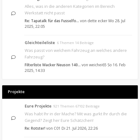
Alles, was in die anderen Kategorien im Bereich
Werkstatt nicht passt
Re: Tapatalk für das Fusselfo…
von
dette ecker
Mo 28. Jul
2025, 22:05
Gleichteileliste
6 Themen 14 Beiträge
Was passt von welchem Fahrzeug an welches andere
Fahrzeug?
Filterliste Wacker Neuson 140…
von
weichei65
So 16. Feb
2025, 14:33
Projekte
Eure Projekte
921 Themen 67102 Beiträge
Was habt Ihr in der Mache? Mit was gurkt Ihr durch die
Gegend? Zeigt her Eure Schätzchen!
Re: Rotster!
von
C01
Di 21. Jul 2026, 22:26