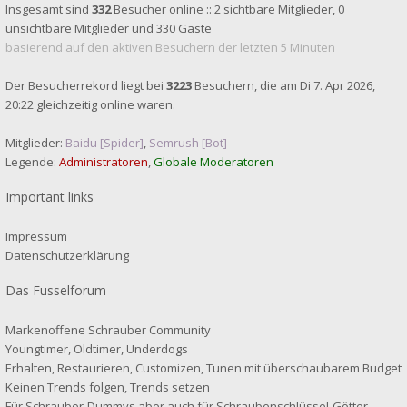
Insgesamt sind
332
Besucher online :: 2 sichtbare Mitglieder, 0
unsichtbare Mitglieder und 330 Gäste
basierend auf den aktiven Besuchern der letzten 5 Minuten
Der Besucherrekord liegt bei
3223
Besuchern, die am Di 7. Apr 2026,
20:22 gleichzeitig online waren.
Mitglieder:
Baidu [Spider]
,
Semrush [Bot]
Legende:
Administratoren
,
Globale Moderatoren
Important links
Impressum
Datenschutzerklärung
Das Fusselforum
Markenoffene Schrauber Community
Youngtimer, Oldtimer, Underdogs
Erhalten, Restaurieren, Customizen, Tunen mit überschaubarem Budget
Keinen Trends folgen, Trends setzen
Für Schrauber-Dummys aber auch für Schraubenschlüssel-Götter