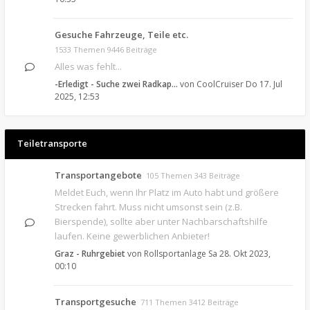
Gesuche Fahrzeuge, Teile etc.
1533 Themen 9446 Beiträge
Alles was fehlt...
-Erledigt - Suche zwei Radkap…
von
CoolCruiser
Do 17. Jul
2025, 12:53
Teiletransporte
Transportangebote
105 Themen 343 Beiträge
Meldet Euch, wenn Ihr Platz im Auto habt und größere
Strecken fahrt. Muss nicht umsonst sein (z.B.
Bierspende), sollte aber unter Nachbarschaftshilfe
laufen. Keine gewerblichen Anbieter!
Graz - Ruhrgebiet
von
Rollsportanlage
Sa 28. Okt 2023,
00:10
Transportgesuche
711 Themen 3412 Beiträge