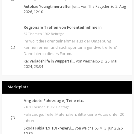
Autobau Youngtimertreffen Jun…
von
The Recycler
So 2. Aug
2026, 12:10
Regionale Treffen von Forenteilnehmern
57 Themen 1202 Beiträge
Ihr wollt die Forenteilnehmer aus der Umgebung
kennenlernen und Euch spontan irgendwo treffen?
Dann hier in dieses Forum.
Re: Verladehilfe in Wuppertal…
von
weichei65
Di 28. Mai
2024, 23:34
Marktplatz
Angebote Fahrzeuge, Teile etc.
2160 Themen 11856 Beiträge
Fahrzeuge, Teile, Materialien. Bitte keine Autos unter 20
Jahren...
Skoda Fabia 1,9 TDI -reservi…
von
weichei65
Mi 3. Jun 2026,
10:35