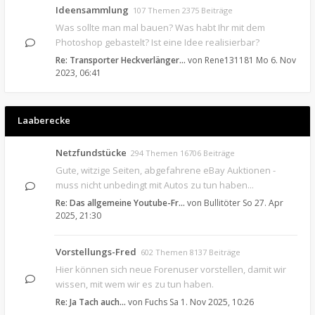
Ideensammlung
107 Themen 2375 Beiträge
Was sollte man mal bauen? Was habt Ihr mit dem
Photoshop gebastelt? Ist eine Idee realisierbar?
Re: Transporter Heckverlänger…
von
Rene131181
Mo 6. Nov
2023, 06:41
Laaberecke
Netzfundstücke
294 Themen 16706 Beiträge
Gute, witzige Seiten, abgefahrene eBay Auktionen -
muss nicht unbedingt mit Autos zu tun haben...
Re: Das allgemeine Youtube-Fr…
von
Bullitöter
So 27. Apr
2025, 21:30
Vorstellungs-Fred
602 Themen 8137 Beiträge
Hier können sich neue Forenuser vorstellen, damit wir
wissen, mit wem wir es zu tun haben.
Re: Ja Tach auch...
von
Fuchs
Sa 1. Nov 2025, 10:26