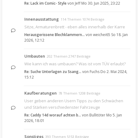
Re: Lack im Comic- Style
von
Jeff
Mo 30. Jun 2025, 23:22
Innenausstattung
114 Themen 1074 Beiträge
Sitze, Armaturenbrett - eben alles innerhalb der Karre
Herausgerissene Blechklammern…
von
weichei65
So 18. Jan
2026, 12:12
Umbauten
202 Themen 2747 Beiträge
Wie kann ich was umbauen? Was ist vom TÜV erlaubt?
Re: Suche Unterlagen zu Ssang…
von
Fuchs
Do 2. Mai 2024,
15:12
Kaufberatungen
78 Themen 1208 Beiträge
User geben anderen Usern Tipps zu den Schwächen
und Stärken verschiedenster Fahrzeuge
Re: Caddy 14d worauf achten b…
von
Bullitöter
Mo 5. Jan
2026, 18:01
Sonstiges
393 Themen 5153 Beiträge