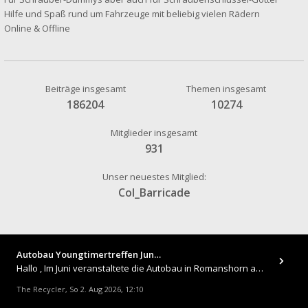
Hilfe und Spaß rund um Fahrzeuge mit beliebig vielen Rädern
Online & Offline
Beiträge insgesamt
Themen insgesamt
186204
10274
Mitglieder insgesamt
931
Unser neuestes Mitglied:
Col_Barricade
Autobau Youngtimertreffen Jun…
Hallo , Im Juni veranstaltete die Autobau in Romanshorn auf ihrem Gelände ein kleines Youngtimertreffen : https://up.
The Recycler
So 2. Aug 2026, 12:10
,