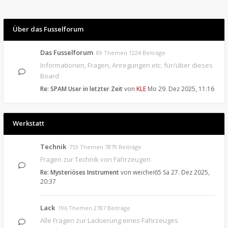
Über das Fusselforum
Das Fusselforum
89 Themen 1224 Beiträge
Informationen, Fragen, Anregungen etc. für/über dieses
Board
Re: SPAM User in letzter Zeit
von
KLE
Mo 29. Dez 2025, 11:16
Werkstatt
Technik
753 Themen 7879 Beiträge
Fragen zur Technik von Fahrzeugen
Re: Mysteriöses Instrument
von
weichei65
Sa 27. Dez 2025,
20:37
Lack
196 Themen 2787 Beiträge
Alle Fragen zur Lackierung eines Fahrzeuges