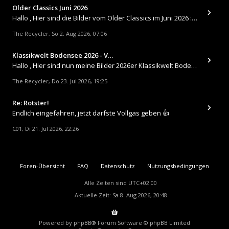
Older Classics Juni 2026
​Hallo , Hier sind die Bilder vom Older Classics im Juni 2026 : https://up.picr.de/51155940wd.jpg https://up.pic
The Recycler
So 2. Aug 2026, 07:06
,
Klassikwelt Bodensee 2026 - V…
Hallo , Hier sind nun meine Bilder 2026er Klassikwelt Bodensee 😀 https://up.picr.de/51125547rb.jpg https://up.pi
The Recycler
Do 23. Jul 2026, 19:25
,
Re: Rotster!
Endlich eingefahren, jetzt darfste Vollgas geben 👍
C01
Di 21. Jul 2026, 22:26
,
Foren-Übersicht
FAQ
Datenschutz
Nutzungsbedingungen
Alle Zeiten sind
UTC+02:00
Aktuelle Zeit: Sa 8. Aug 2026, 20:48
Powered by
phpBB
® Forum Software © phpBB Limited