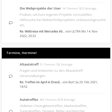
Die Webprojekte der User
54 Themen 1872 Beiträge
Podium, um Eure eigenen Projekte vorzustellen,
Hilfesuche bei Webtechnikprojekten, Linktauschgesuche
etc.
Re: Weltreise mit Mercedes 60…
von
ULTRA
Mo 14. Nov
2022, 20:32
Termine, Hermine!
Altautotreff
31 Themen 762 Beiträge
Fragen und Antworten zu den Altautotreff
Veranstaltungen
Re: Treffen im April in Dresd…
von
Burt
Sa 20. Feb 2021,
18:52
Autotreffen
495 Themen 4579 Beiträge
Oldtimer-/Youngtimertreffen, Markentreffen,
Tuningtreffen. Termine, Bilder und Berichte