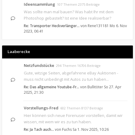
Ideensammlung
107 Themen 2375 Beiträge
Was sollte man mal bauen? Was habt Ihr mit dem
Photoshop gebastelt? Ist eine Idee realisierbar?
Re: Transporter Heckverlänger…
von
Rene131181
Mo 6. Nov
2023, 06:41
Laaberecke
Netzfundstücke
294 Themen 16706 Beiträge
Gute, witzige Seiten, abgefahrene eBay Auktionen -
muss nicht unbedingt mit Autos zu tun haben...
Re: Das allgemeine Youtube-Fr…
von
Bullitöter
So 27. Apr
2025, 21:30
Vorstellungs-Fred
602 Themen 8137 Beiträge
Hier können sich neue Forenuser vorstellen, damit wir
wissen, mit wem wir es zu tun haben.
Re: Ja Tach auch...
von
Fuchs
Sa 1. Nov 2025, 10:26