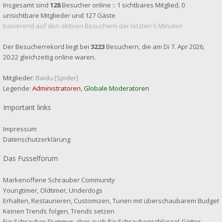
Insgesamt sind
128
Besucher online :: 1 sichtbares Mitglied, 0
unsichtbare Mitglieder und 127 Gäste
basierend auf den aktiven Besuchern der letzten 5 Minuten
Der Besucherrekord liegt bei
3223
Besuchern, die am Di 7. Apr 2026,
20:22 gleichzeitig online waren.
Mitglieder:
Baidu [Spider]
Legende:
Administratoren
,
Globale Moderatoren
Important links
Impressum
Datenschutzerklärung
Das Fusselforum
Markenoffene Schrauber Community
Youngtimer, Oldtimer, Underdogs
Erhalten, Restaurieren, Customizen, Tunen mit überschaubarem Budget
Keinen Trends folgen, Trends setzen
Für Schrauber-Dummys aber auch für Schraubenschlüssel-Götter