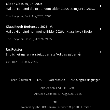
Older Classics Juni 2026
​Hallo , Hier sind die Bilder vom Older Classics im Juni 2026 : https://up.picr.de/51155940wd.jpg https://up.pic
The Recycler
So 2. Aug 2026, 07:06
,
Klassikwelt Bodensee 2026 - V…
Hallo , Hier sind nun meine Bilder 2026er Klassikwelt Bodensee 😀 https://up.picr.de/51125547rb.jpg https://up.pi
The Recycler
Do 23. Jul 2026, 19:25
,
Re: Rotster!
Endlich eingefahren, jetzt darfste Vollgas geben 👍
C01
Di 21. Jul 2026, 22:26
,
Foren-Übersicht
FAQ
Datenschutz
Nutzungsbedingungen
Alle Zeiten sind
UTC+02:00
Aktuelle Zeit: Mo 10. Aug 2026, 06:55
Powered by
phpBB
® Forum Software © phpBB Limited