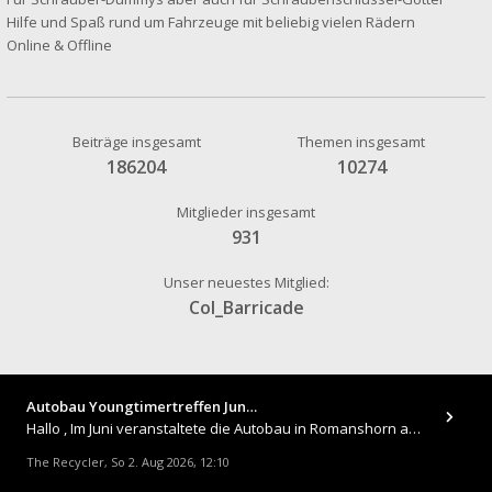
Hilfe und Spaß rund um Fahrzeuge mit beliebig vielen Rädern
Online & Offline
Beiträge insgesamt
Themen insgesamt
186204
10274
Mitglieder insgesamt
931
Unser neuestes Mitglied:
Col_Barricade
Autobau Youngtimertreffen Jun…
Hallo , Im Juni veranstaltete die Autobau in Romanshorn auf ihrem Gelände ein kleines Youngtimertreffen : https://up.
The Recycler
So 2. Aug 2026, 12:10
,