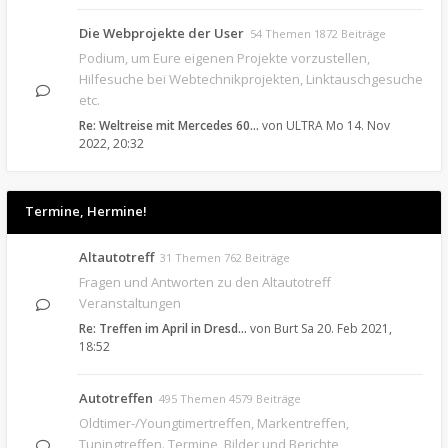
Die Webprojekte der User
54 Themen 1872 Beiträge
Podium, um Eure eigenen Projekte vorzustellen,
Hilfesuche bei Webtechnikprojekten, Linktauschgesuche
etc.
Re: Weltreise mit Mercedes 60…
von
ULTRA
Mo 14. Nov
2022, 20:32
Termine, Hermine!
Altautotreff
31 Themen 762 Beiträge
Fragen und Antworten zu den Altautotreff
Veranstaltungen
Re: Treffen im April in Dresd…
von
Burt
Sa 20. Feb 2021,
18:52
Autotreffen
495 Themen 4579 Beiträge
Oldtimer-/Youngtimertreffen, Markentreffen,
Tuningtreffen. Termine, Bilder und Berichte