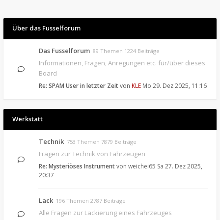
Über das Fusselforum
Das Fusselforum
89 Themen 1224 Beiträge
Informationen, Fragen, Anregungen etc. für/über dieses
Board
Re: SPAM User in letzter Zeit
von
KLE
Mo 29. Dez 2025, 11:16
Werkstatt
Technik
753 Themen 7879 Beiträge
Fragen zur Technik von Fahrzeugen
Re: Mysteriöses Instrument
von
weichei65
Sa 27. Dez 2025,
20:37
Lack
196 Themen 2787 Beiträge
Alle Fragen zur Lackierung eines Fahrzeuges