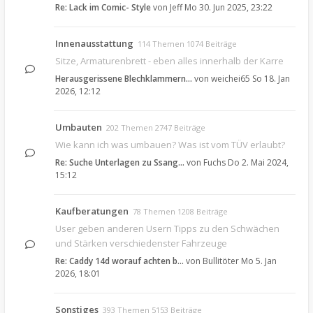
Re: Lack im Comic- Style
von
Jeff
Mo 30. Jun 2025, 23:22
Innenausstattung
114 Themen 1074 Beiträge
Sitze, Armaturenbrett - eben alles innerhalb der Karre
Herausgerissene Blechklammern…
von
weichei65
So 18. Jan
2026, 12:12
Umbauten
202 Themen 2747 Beiträge
Wie kann ich was umbauen? Was ist vom TÜV erlaubt?
Re: Suche Unterlagen zu Ssang…
von
Fuchs
Do 2. Mai 2024,
15:12
Kaufberatungen
78 Themen 1208 Beiträge
User geben anderen Usern Tipps zu den Schwächen
und Stärken verschiedenster Fahrzeuge
Re: Caddy 14d worauf achten b…
von
Bullitöter
Mo 5. Jan
2026, 18:01
Sonstiges
393 Themen 5153 Beiträge