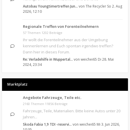
Autobau Youngtimertreffen Jun…
von
The Recycler
So 2. Aug
2026, 12:10
Regionale Treffen von Forenteilnehmern
57 Themen 1202 Beiträge
Ihr wollt die Forenteilnehmer aus der Umgebung
kennenlernen und Euch spontan irgendwo treffen?
Dann hier in dieses Forum.
Re: Verladehilfe in Wuppertal…
von
weichei65
Di 28. Mai
2024, 23:34
Marktplatz
Angebote Fahrzeuge, Teile etc.
2160 Themen 11856 Beiträge
Fahrzeuge, Teile, Materialien. Bitte keine Autos unter 20
Jahren...
Skoda Fabia 1,9 TDI -reservi…
von
weichei65
Mi 3. Jun 2026,
10:35