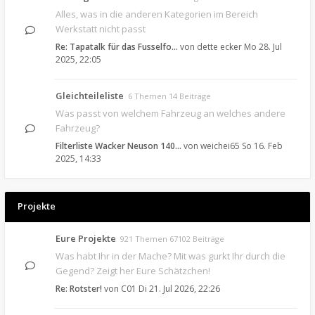
Alles, was in die anderen Kategorien im Bereich
Werkstatt nicht passt
Re: Tapatalk für das Fusselfo…
von
dette ecker
Mo 28. Jul
2025, 22:05
Gleichteileliste
6 Themen 14 Beiträge
Was passt von welchem Fahrzeug an welches andere
Fahrzeug?
Filterliste Wacker Neuson 140…
von
weichei65
So 16. Feb
2025, 14:33
Projekte
Eure Projekte
921 Themen 67102 Beiträge
Was habt Ihr in der Mache? Mit was gurkt Ihr durch die
Gegend? Zeigt her Eure Schätzchen!
Re: Rotster!
von
C01
Di 21. Jul 2026, 22:26