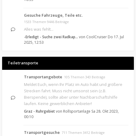
Gesuche Fahrzeuge, Teile etc.
1533 Themen 9446 Beiträge
Alles was fehlt...
-Erledigt - Suche zwei Radkap…
von
CoolCruiser
Do 17. Jul
2025, 12:53
Teiletransporte
Transportangebote
105 Themen 343 Beiträge
Meldet Euch, wenn Ihr Platz im Auto habt und größere
Strecken fahrt. Muss nicht umsonst sein (z.B.
Bierspende), sollte aber unter Nachbarschaftshilfe
laufen. Keine gewerblichen Anbieter!
Graz - Ruhrgebiet
von
Rollsportanlage
Sa 28. Okt 2023,
00:10
Transportgesuche
711 Themen 3412 Beiträge