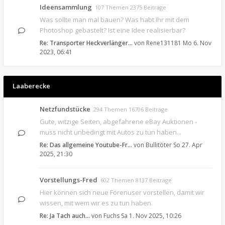
Ideensammlung
107 Themen 2375 Beiträge
Was sollte man mal bauen? Was habt Ihr mit dem
Photoshop gebastelt? Ist eine Idee realisierbar?
Re: Transporter Heckverlänger…
von
Rene131181
Mo 6. Nov
2023, 06:41
Laaberecke
Netzfundstücke
294 Themen 16706 Beiträge
Gute, witzige Seiten, abgefahrene eBay Auktionen -
muss nicht unbedingt mit Autos zu tun haben...
Re: Das allgemeine Youtube-Fr…
von
Bullitöter
So 27. Apr
2025, 21:30
Vorstellungs-Fred
602 Themen 8137 Beiträge
Hier können sich neue Forenuser vorstellen, damit wir
wissen, mit wem wir es zu tun haben.
Re: Ja Tach auch...
von
Fuchs
Sa 1. Nov 2025, 10:26