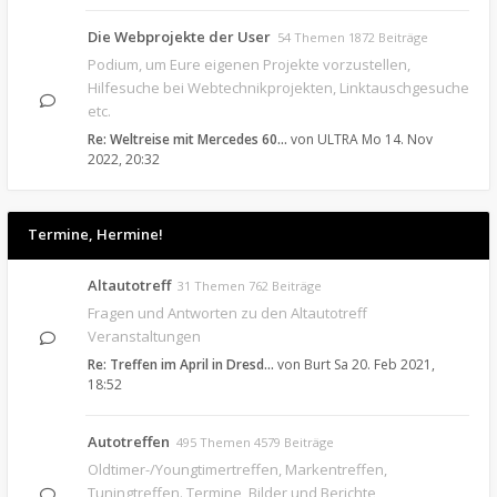
Die Webprojekte der User
54 Themen 1872 Beiträge
Podium, um Eure eigenen Projekte vorzustellen,
Hilfesuche bei Webtechnikprojekten, Linktauschgesuche
etc.
Re: Weltreise mit Mercedes 60…
von
ULTRA
Mo 14. Nov
2022, 20:32
Termine, Hermine!
Altautotreff
31 Themen 762 Beiträge
Fragen und Antworten zu den Altautotreff
Veranstaltungen
Re: Treffen im April in Dresd…
von
Burt
Sa 20. Feb 2021,
18:52
Autotreffen
495 Themen 4579 Beiträge
Oldtimer-/Youngtimertreffen, Markentreffen,
Tuningtreffen. Termine, Bilder und Berichte