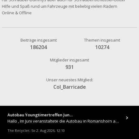
Hilfe und Spaß rund um Fahrzeuge mit beliebig vielen Rädern
Online & Offline
Beiträge insgesamt
Themen insgesamt
186204
10274
Mitglieder insgesamt
931
Unser neuestes Mitglied:
Col_Barricade
Autobau Youngtimertreffen Jun…
Hallo , Im Juni veranstaltete die Autobau in Romanshorn auf ihrem Gelände ein kleines Youngtimertreffen : https://up.
The Recycler
So 2. Aug 2026, 12:10
,