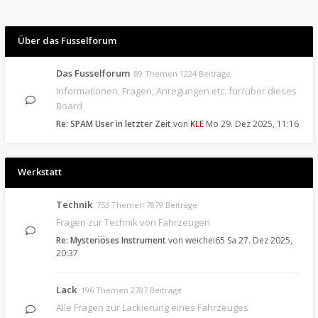
Über das Fusselforum
Das Fusselforum
89 Themen 1224 Beiträge
Informationen, Fragen, Anregungen etc. für/über dieses
Board
Re: SPAM User in letzter Zeit
von
KLE
Mo 29. Dez 2025, 11:16
Werkstatt
Technik
753 Themen 7879 Beiträge
Fragen zur Technik von Fahrzeugen
Re: Mysteriöses Instrument
von
weichei65
Sa 27. Dez 2025,
20:37
Lack
196 Themen 2787 Beiträge
Alle Fragen zur Lackierung eines Fahrzeuges