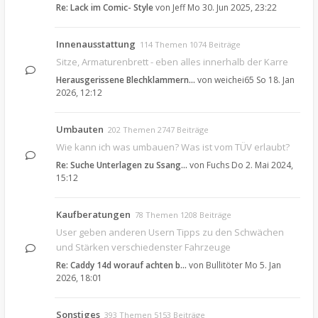
Re: Lack im Comic- Style
von
Jeff
Mo 30. Jun 2025, 23:22
Innenausstattung
114 Themen 1074 Beiträge
Sitze, Armaturenbrett - eben alles innerhalb der Karre
Herausgerissene Blechklammern…
von
weichei65
So 18. Jan
2026, 12:12
Umbauten
202 Themen 2747 Beiträge
Wie kann ich was umbauen? Was ist vom TÜV erlaubt?
Re: Suche Unterlagen zu Ssang…
von
Fuchs
Do 2. Mai 2024,
15:12
Kaufberatungen
78 Themen 1208 Beiträge
User geben anderen Usern Tipps zu den Schwächen
und Stärken verschiedenster Fahrzeuge
Re: Caddy 14d worauf achten b…
von
Bullitöter
Mo 5. Jan
2026, 18:01
Sonstiges
393 Themen 5153 Beiträge