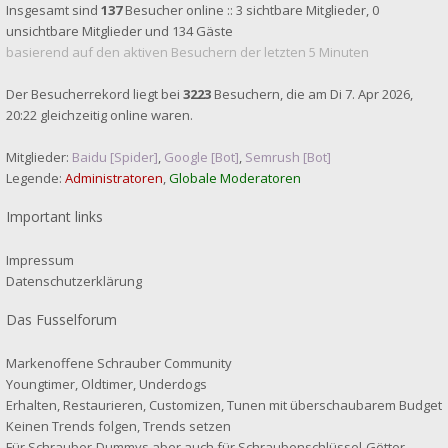
Insgesamt sind
137
Besucher online :: 3 sichtbare Mitglieder, 0
unsichtbare Mitglieder und 134 Gäste
basierend auf den aktiven Besuchern der letzten 5 Minuten
Der Besucherrekord liegt bei
3223
Besuchern, die am Di 7. Apr 2026,
20:22 gleichzeitig online waren.
Mitglieder:
Baidu [Spider]
,
Google [Bot]
,
Semrush [Bot]
Legende:
Administratoren
,
Globale Moderatoren
Important links
Impressum
Datenschutzerklärung
Das Fusselforum
Markenoffene Schrauber Community
Youngtimer, Oldtimer, Underdogs
Erhalten, Restaurieren, Customizen, Tunen mit überschaubarem Budget
Keinen Trends folgen, Trends setzen
Für Schrauber-Dummys aber auch für Schraubenschlüssel-Götter