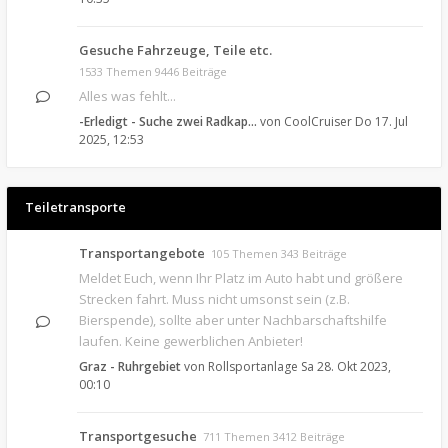
Gesuche Fahrzeuge, Teile etc.
1533 Themen 9446 Beiträge
Alles was fehlt...
-Erledigt - Suche zwei Radkap…
von
CoolCruiser
Do 17. Jul
2025, 12:53
Teiletransporte
Transportangebote
105 Themen 343 Beiträge
Meldet Euch, wenn Ihr Platz im Auto habt und größere
Strecken fahrt. Muss nicht umsonst sein (z.B.
Bierspende), sollte aber unter Nachbarschaftshilfe
laufen. Keine gewerblichen Anbieter!
Graz - Ruhrgebiet
von
Rollsportanlage
Sa 28. Okt 2023,
00:10
Transportgesuche
711 Themen 3412 Beiträge