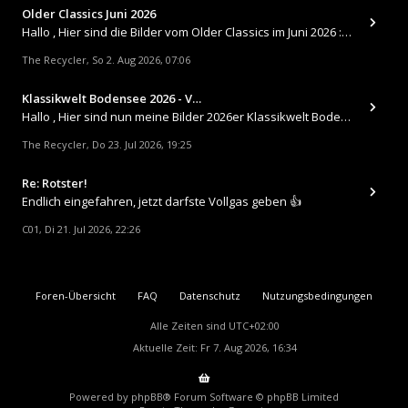
Older Classics Juni 2026
​Hallo , Hier sind die Bilder vom Older Classics im Juni 2026 : https://up.picr.de/51155940wd.jpg https://up.pic
The Recycler
So 2. Aug 2026, 07:06
,
Klassikwelt Bodensee 2026 - V…
Hallo , Hier sind nun meine Bilder 2026er Klassikwelt Bodensee 😀 https://up.picr.de/51125547rb.jpg https://up.pi
The Recycler
Do 23. Jul 2026, 19:25
,
Re: Rotster!
Endlich eingefahren, jetzt darfste Vollgas geben 👍
C01
Di 21. Jul 2026, 22:26
,
Foren-Übersicht
FAQ
Datenschutz
Nutzungsbedingungen
Alle Zeiten sind
UTC+02:00
Aktuelle Zeit: Fr 7. Aug 2026, 16:34
Powered by
phpBB
® Forum Software © phpBB Limited