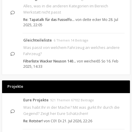
Alles, was in die anderen Kategorien im Bereich
Werkstatt nicht passt
Re: Tapatalk für das Fusselfo…
von
dette ecker
Mo 28. Jul
2025, 22:05
Gleichteileliste
6 Themen 14 Beiträge
Was passt von welchem Fahrzeug an welches andere
Fahrzeug?
Filterliste Wacker Neuson 140…
von
weichei65
So 16. Feb
2025, 14:33
Projekte
Eure Projekte
921 Themen 67102 Beiträge
Was habt Ihr in der Mache? Mit was gurkt Ihr durch die
Gegend? Zeigt her Eure Schätzchen!
Re: Rotster!
von
C01
Di 21. Jul 2026, 22:26