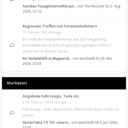
Autobau Youngtimertreffen Jun…
von
The Recycler
So 2. Aug
2026, 12:10
Regionale Treffen von Forenteilnehmern
57 Themen 1202 Beiträge
Ihr wollt die Forenteilnehmer aus der Umgebung
kennenlernen und Euch spontan irgendwo treffen?
Dann hier in dieses Forum.
Re: Verladehilfe in Wuppertal…
von
weichei65
Di 28. Mai
2024, 23:34
Marktplatz
Angebote Fahrzeuge, Teile etc.
2160 Themen 11856 Beiträge
Fahrzeuge, Teile, Materialien. Bitte keine Autos unter 20
Jahren...
Skoda Fabia 1,9 TDI -reservi…
von
weichei65
Mi 3. Jun 2026,
10:35