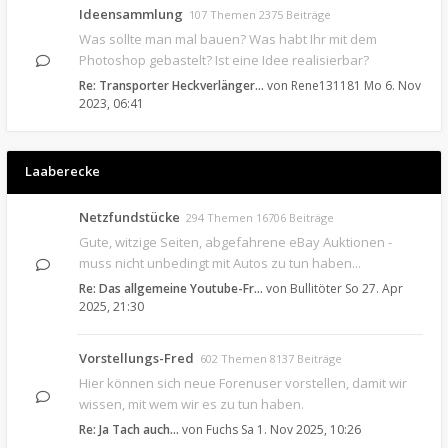
Ideensammlung
107 Themen 2375 Beiträge
Was sollte man mal bauen? Was habt Ihr mit dem
Photoshop gebastelt? Ist eine Idee realisierbar?
Re: Transporter Heckverlänger…
von
Rene131181
Mo 6. Nov
2023, 06:41
Laaberecke
Netzfundstücke
294 Themen 16706 Beiträge
Gute, witzige Seiten, abgefahrene eBay Auktionen -
muss nicht unbedingt mit Autos zu tun haben...
Re: Das allgemeine Youtube-Fr…
von
Bullitöter
So 27. Apr
2025, 21:30
Vorstellungs-Fred
602 Themen 8137 Beiträge
Hier können sich neue Forenuser vorstellen, damit wir
wissen, mit wem wir es zu tun haben.
Re: Ja Tach auch...
von
Fuchs
Sa 1. Nov 2025, 10:26