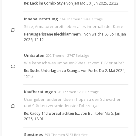
Re: Lack im Comic- Style
von
Jeff
Mo 30. Jun 2025, 23:22
Innenausstattung
114 Themen 1074 Beiträge
Sitze, Armaturenbrett - eben alles innerhalb der Karre
Herausgerissene Blechklammern…
von
weichei65
So 18. Jan
2026, 12:12
Umbauten
202 Themen 2747 Beiträge
Wie kann ich was umbauen? Was ist vom TÜV erlaubt?
Re: Suche Unterlagen zu Ssang…
von
Fuchs
Do 2. Mai 2024,
15:12
Kaufberatungen
78 Themen 1208 Beiträge
User geben anderen Usern Tipps zu den Schwächen
und Stärken verschiedenster Fahrzeuge
Re: Caddy 14d worauf achten b…
von
Bullitöter
Mo 5. Jan
2026, 18:01
Sonstiges
393 Themen 5153 Beiträge