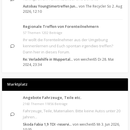
Autobau Youngtimertreffen Jun…
von
The Recycler
So 2. Aug
2026, 12:10
Regionale Treffen von Forenteilnehmern
57 Themen 1202 Beiträge
Ihr wollt die Forenteilnehmer aus der Umgebung
kennenlernen und Euch spontan irgendwo treffen?
Dann hier in dieses Forum.
Re: Verladehilfe in Wuppertal…
von
weichei65
Di 28. Mai
2024, 23:34
Marktplatz
Angebote Fahrzeuge, Teile etc.
2160 Themen 11856 Beiträge
Fahrzeuge, Teile, Materialien. Bitte keine Autos unter 20
Jahren...
Skoda Fabia 1,9 TDI -reservi…
von
weichei65
Mi 3. Jun 2026,
10:35