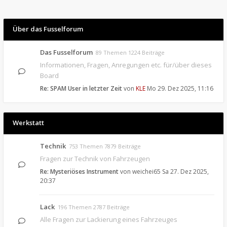
Über das Fusselforum
Das Fusselforum
89 Themen 1224 Beiträge
Informationen, Fragen, Anregungen etc. für/über dieses
Board
Re: SPAM User in letzter Zeit
von
KLE
Mo 29. Dez 2025, 11:16
Werkstatt
Technik
753 Themen 7879 Beiträge
Fragen zur Technik von Fahrzeugen
Re: Mysteriöses Instrument
von
weichei65
Sa 27. Dez 2025,
20:37
Lack
196 Themen 2787 Beiträge
Alle Fragen zur Lackierung eines Fahrzeuges