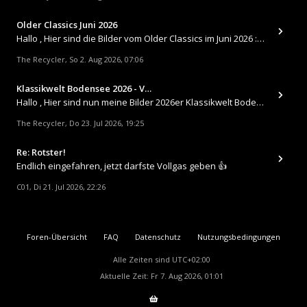
Older Classics Juni 2026
​Hallo , Hier sind die Bilder vom Older Classics im Juni 2026 : https://up.picr.de/51155940wd.jpg https://up.pic
The Recycler
So 2. Aug 2026, 07:06
,
Klassikwelt Bodensee 2026 - V…
Hallo , Hier sind nun meine Bilder 2026er Klassikwelt Bodensee 😀 https://up.picr.de/51125547rb.jpg https://up.pi
The Recycler
Do 23. Jul 2026, 19:25
,
Re: Rotster!
Endlich eingefahren, jetzt darfste Vollgas geben 👍
C01
Di 21. Jul 2026, 22:26
,
Foren-Übersicht
FAQ
Datenschutz
Nutzungsbedingungen
Alle Zeiten sind
UTC+02:00
Aktuelle Zeit: Fr 7. Aug 2026, 01:01