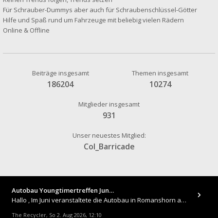
Für Schrauber-Dummys aber auch für Schraubenschlüssel-Götter
Hilfe und Spaß rund um Fahrzeuge mit beliebig vielen Rädern
Online & Offline
Beiträge insgesamt
Themen insgesamt
186204
10274
Mitglieder insgesamt
931
Unser neuestes Mitglied:
Col_Barricade
Autobau Youngtimertreffen Jun…
Hallo , Im Juni veranstaltete die Autobau in Romanshorn auf ihrem Gelände ein kleines Youngtimertreffen : https://up.
The Recycler
So 2. Aug 2026, 12:10
,