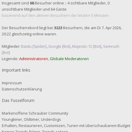
Insgesamt sind
68
Besucher online :: 4 sichtbare Mitglieder, 0
unsichtbare Mitglieder und 64 Gäste
basierend auf den aktiven Besuchern der letzten 5 Minuten
Der Besucherrekord liegt bei
3223
Besuchern, die am Di 7. Apr 2026,
20:22 gleichzeitig online waren.
Mitglieder:
Baidu [Spider]
,
Google [Bot]
,
Majestic-12 [Bot]
,
Semrush
[Bot]
Legende:
Administratoren
,
Globale Moderatoren
Important links
Impressum
Datenschutzerklärung
Das Fusselforum
Markenoffene Schrauber Community
Youngtimer, Oldtimer, Underdogs
Erhalten, Restaurieren, Customizen, Tunen mit überschaubarem Budget
Keinen Trends folgen, Trends setzen