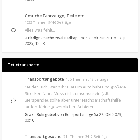
Gesuche Fahrzeuge, Teile etc.
1533 Themen 9446 Beiträge
Alles was fehlt...
-Erledigt - Suche zwei Radkap…
von
CoolCruiser
Do 17. Jul
2025, 12:53
Teiletransporte
Transportangebote
105 Themen 343 Beiträge
Meldet Euch, wenn Ihr Platz im Auto habt und größere
Strecken fahrt. Muss nicht umsonst sein (z.B.
Bierspende), sollte aber unter Nachbarschaftshilfe
laufen. Keine gewerblichen Anbieter!
Graz - Ruhrgebiet
von
Rollsportanlage
Sa 28. Okt 2023,
00:10
Transportgesuche
711 Themen 3412 Beiträge