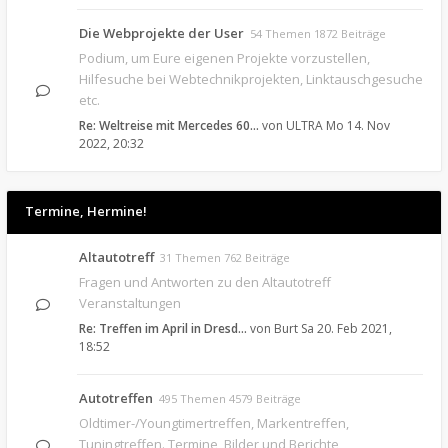
Die Webprojekte der User
54 Themen 1872 Beiträge
Podium, um Eure eigenen Projekte vorzustellen,
Hilfesuche bei Webtechnikprojekten, Linktauschgesuche
etc.
Re: Weltreise mit Mercedes 60…
von
ULTRA
Mo 14. Nov
2022, 20:32
Termine, Hermine!
Altautotreff
31 Themen 762 Beiträge
Fragen und Antworten zu den Altautotreff
Veranstaltungen
Re: Treffen im April in Dresd…
von
Burt
Sa 20. Feb 2021,
18:52
Autotreffen
495 Themen 4579 Beiträge
Oldtimer-/Youngtimertreffen, Markentreffen,
Tuningtreffen. Termine, Bilder und Berichte