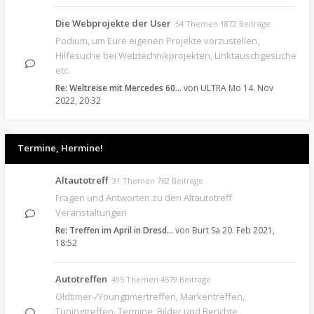
Die Webprojekte der User
54 Themen 1872 Beiträge
Podium, um Eure eigenen Projekte vorzustellen,
Hilfesuche bei Webtechnikprojekten, Linktauschgesuche
etc.
Re: Weltreise mit Mercedes 60…
von
ULTRA
Mo 14. Nov
2022, 20:32
Termine, Hermine!
Altautotreff
31 Themen 762 Beiträge
Fragen und Antworten zu den Altautotreff
Veranstaltungen
Re: Treffen im April in Dresd…
von
Burt
Sa 20. Feb 2021,
18:52
Autotreffen
495 Themen 4579 Beiträge
Oldtimer-/Youngtimertreffen, Markentreffen,
Tuningtreffen. Termine, Bilder und Berichte