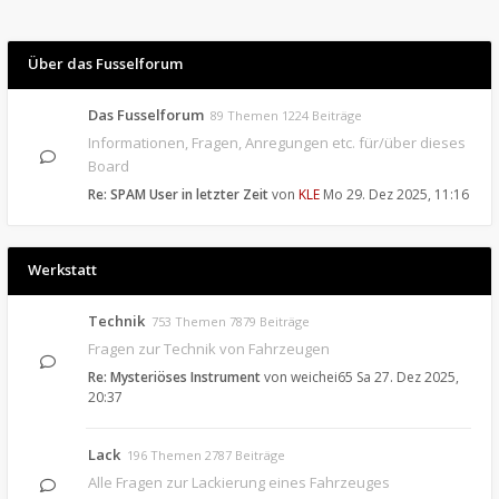
Über das Fusselforum
Das Fusselforum
89 Themen 1224 Beiträge
Informationen, Fragen, Anregungen etc. für/über dieses
Board
Re: SPAM User in letzter Zeit
von
KLE
Mo 29. Dez 2025, 11:16
Werkstatt
Technik
753 Themen 7879 Beiträge
Fragen zur Technik von Fahrzeugen
Re: Mysteriöses Instrument
von
weichei65
Sa 27. Dez 2025,
20:37
Lack
196 Themen 2787 Beiträge
Alle Fragen zur Lackierung eines Fahrzeuges