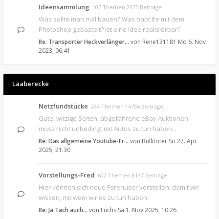
Ideensammlung
107 Themen 2375 Beiträge
Was sollte man mal bauen? Was habt Ihr mit dem
Photoshop gebastelt? Ist eine Idee realisierbar?
Re: Transporter Heckverlänger…
von
Rene131181
Mo 6. Nov
2023, 06:41
Laaberecke
Netzfundstücke
294 Themen 16706 Beiträge
Gute, witzige Seiten, abgefahrene eBay Auktionen -
muss nicht unbedingt mit Autos zu tun haben...
Re: Das allgemeine Youtube-Fr…
von
Bullitöter
So 27. Apr
2025, 21:30
Vorstellungs-Fred
602 Themen 8137 Beiträge
Hier können sich neue Forenuser vorstellen, damit wir
wissen, mit wem wir es zu tun haben.
Re: Ja Tach auch...
von
Fuchs
Sa 1. Nov 2025, 10:26