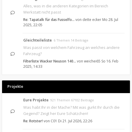
Alles, was in die anderen Kategorien im Bereich
Werkstatt nicht passt
Re: Tapatalk für das Fusselfo…
von
dette ecker
Mo 28. Jul
2025, 22:05
Gleichteileliste
6 Themen 14 Beiträge
Was passt von welchem Fahrzeug an welches andere
Fahrzeug?
Filterliste Wacker Neuson 140…
von
weichei65
So 16. Feb
2025, 14:33
Projekte
Eure Projekte
921 Themen 67102 Beiträge
Was habt Ihr in der Mache? Mit was gurkt Ihr durch die
Gegend? Zeigt her Eure Schätzchen!
Re: Rotster!
von
C01
Di 21. Jul 2026, 22:26