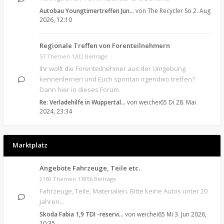
Autobau Youngtimertreffen Jun…
von
The Recycler
So 2. Aug
2026, 12:10
Regionale Treffen von Forenteilnehmern
57 Themen 1202 Beiträge
Ihr wollt die Forenteilnehmer aus der Umgebung
kennenlernen und Euch spontan irgendwo treffen?
Dann hier in dieses Forum.
Re: Verladehilfe in Wuppertal…
von
weichei65
Di 28. Mai
2024, 23:34
Marktplatz
Angebote Fahrzeuge, Teile etc.
2160 Themen 11856 Beiträge
Fahrzeuge, Teile, Materialien. Bitte keine Autos unter 20
Jahren...
Skoda Fabia 1,9 TDI -reservi…
von
weichei65
Mi 3. Jun 2026,
10:35