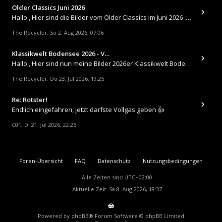
Older Classics Juni 2026
​Hallo , Hier sind die Bilder vom Older Classics im Juni 2026 : https://up.picr.de/51155940wd.jpg https://up.pic
The Recycler
So 2. Aug 2026, 07:06
,
Klassikwelt Bodensee 2026 - V…
Hallo , Hier sind nun meine Bilder 2026er Klassikwelt Bodensee 😀 https://up.picr.de/51125547rb.jpg https://up.pi
The Recycler
Do 23. Jul 2026, 19:25
,
Re: Rotster!
Endlich eingefahren, jetzt darfste Vollgas geben 👍
C01
Di 21. Jul 2026, 22:26
,
Foren-Übersicht
FAQ
Datenschutz
Nutzungsbedingungen
Alle Zeiten sind
UTC+02:00
Aktuelle Zeit: Sa 8. Aug 2026, 18:37
Powered by
phpBB
® Forum Software © phpBB Limited