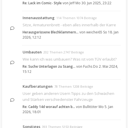
Re: Lack im Comic- Style
von
Jeff
Mo 30. Jun 2025, 23:22
Innenausstattung
114 Themen 1074 Beiträge
Sitze, Armaturenbrett - eben alles innerhalb der Karre
Herausgerissene Blechklammern…
von
weichei65
So 18. Jan
2026, 12:12
Umbauten
202 Themen 2747 Beiträge
Wie kann ich was umbauen? Was ist vom TÜV erlaubt?
Re: Suche Unterlagen zu Ssang…
von
Fuchs
Do 2. Mai 2024,
15:12
Kaufberatungen
78 Themen 1208 Beiträge
User geben anderen Usern Tipps zu den Schwächen
und Stärken verschiedenster Fahrzeuge
Re: Caddy 14d worauf achten b…
von
Bullitöter
Mo 5. Jan
2026, 18:01
Sonstiges
393 Themen 5153 Beiträge