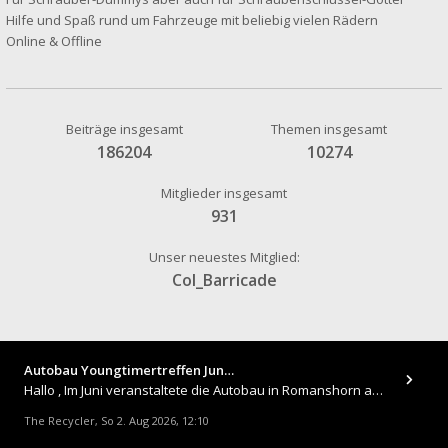
Hilfe und Spaß rund um Fahrzeuge mit beliebig vielen Rädern
Online & Offline
Beiträge insgesamt
Themen insgesamt
186204
10274
Mitglieder insgesamt
931
Unser neuestes Mitglied:
Col_Barricade
Autobau Youngtimertreffen Jun…
Hallo , Im Juni veranstaltete die Autobau in Romanshorn auf ihrem Gelände ein kleines Youngtimertreffen : https://up.
The Recycler
So 2. Aug 2026, 12:10
,