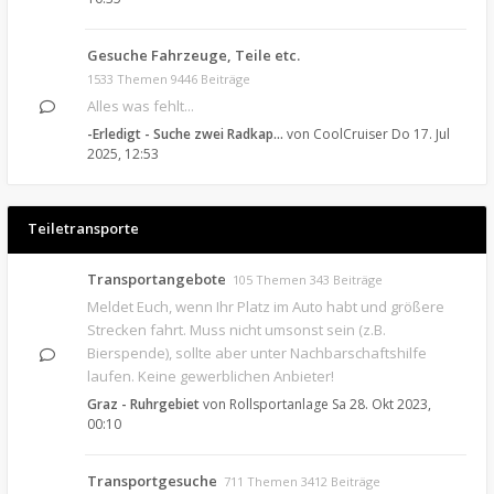
Gesuche Fahrzeuge, Teile etc.
1533 Themen 9446 Beiträge
Alles was fehlt...
-Erledigt - Suche zwei Radkap…
von
CoolCruiser
Do 17. Jul
2025, 12:53
Teiletransporte
Transportangebote
105 Themen 343 Beiträge
Meldet Euch, wenn Ihr Platz im Auto habt und größere
Strecken fahrt. Muss nicht umsonst sein (z.B.
Bierspende), sollte aber unter Nachbarschaftshilfe
laufen. Keine gewerblichen Anbieter!
Graz - Ruhrgebiet
von
Rollsportanlage
Sa 28. Okt 2023,
00:10
Transportgesuche
711 Themen 3412 Beiträge