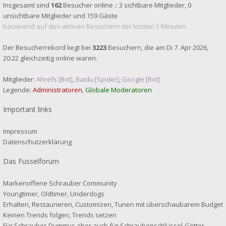
Insgesamt sind
162
Besucher online :: 3 sichtbare Mitglieder, 0
unsichtbare Mitglieder und 159 Gäste
basierend auf den aktiven Besuchern der letzten 5 Minuten
Der Besucherrekord liegt bei
3223
Besuchern, die am Di 7. Apr 2026,
20:22 gleichzeitig online waren.
Mitglieder:
Ahrefs [Bot]
,
Baidu [Spider]
,
Google [Bot]
Legende:
Administratoren
,
Globale Moderatoren
Important links
Impressum
Datenschutzerklärung
Das Fusselforum
Markenoffene Schrauber Community
Youngtimer, Oldtimer, Underdogs
Erhalten, Restaurieren, Customizen, Tunen mit überschaubarem Budget
Keinen Trends folgen, Trends setzen
Für Schrauber-Dummys aber auch für Schraubenschlüssel-Götter