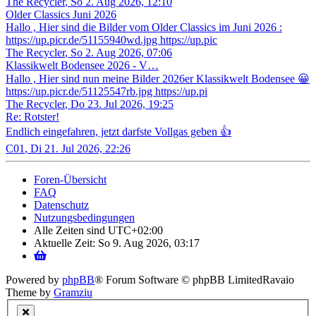
The Recycler
,
So 2. Aug 2026, 12:10
Older Classics Juni 2026
​Hallo , Hier sind die Bilder vom Older Classics im Juni 2026 :
https://up.picr.de/51155940wd.jpg https://up.pic
The Recycler
,
So 2. Aug 2026, 07:06
Klassikwelt Bodensee 2026 - V…
Hallo , Hier sind nun meine Bilder 2026er Klassikwelt Bodensee 😀
https://up.picr.de/51125547rb.jpg https://up.pi
The Recycler
,
Do 23. Jul 2026, 19:25
Re: Rotster!
Endlich eingefahren, jetzt darfste Vollgas geben 👍
C01
,
Di 21. Jul 2026, 22:26
Foren-Übersicht
FAQ
Datenschutz
Nutzungsbedingungen
Alle Zeiten sind
UTC+02:00
Aktuelle Zeit: So 9. Aug 2026, 03:17
Powered by
phpBB
® Forum Software © phpBB Limited
Ravaio
Theme by
Gramziu