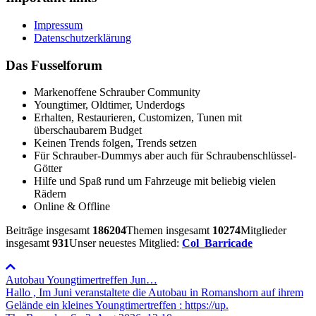
Impressum
Datenschutzerklärung
Das Fusselforum
Markenoffene Schrauber Community
Youngtimer, Oldtimer, Underdogs
Erhalten, Restaurieren, Customizen, Tunen mit
überschaubarem Budget
Keinen Trends folgen, Trends setzen
Für Schrauber-Dummys aber auch für Schraubenschlüssel-
Götter
Hilfe und Spaß rund um Fahrzeuge mit beliebig vielen
Rädern
Online & Offline
Beiträge insgesamt
186204
Themen insgesamt
10274
Mitglieder
insgesamt
931
Unser neuestes Mitglied:
Col_Barricade
Autobau Youngtimertreffen Jun…
Hallo , Im Juni veranstaltete die Autobau in Romanshorn auf ihrem
Gelände ein kleines Youngtimertreffen : https://up.