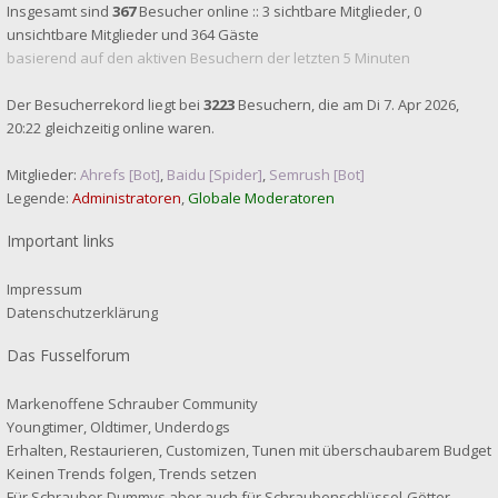
Insgesamt sind
367
Besucher online :: 3 sichtbare Mitglieder, 0
unsichtbare Mitglieder und 364 Gäste
basierend auf den aktiven Besuchern der letzten 5 Minuten
Der Besucherrekord liegt bei
3223
Besuchern, die am Di 7. Apr 2026,
20:22 gleichzeitig online waren.
Mitglieder:
Ahrefs [Bot]
,
Baidu [Spider]
,
Semrush [Bot]
Legende:
Administratoren
,
Globale Moderatoren
Important links
Impressum
Datenschutzerklärung
Das Fusselforum
Markenoffene Schrauber Community
Youngtimer, Oldtimer, Underdogs
Erhalten, Restaurieren, Customizen, Tunen mit überschaubarem Budget
Keinen Trends folgen, Trends setzen
Für Schrauber-Dummys aber auch für Schraubenschlüssel-Götter