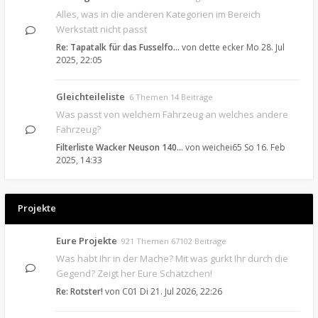
Alles, was in die anderen Kategorien im Bereich
Werkstatt nicht passt
Re: Tapatalk für das Fusselfo…
von
dette ecker
Mo 28. Jul
2025, 22:05
Gleichteileliste
6 Themen 14 Beiträge
Was passt von welchem Fahrzeug an welches andere
Fahrzeug?
Filterliste Wacker Neuson 140…
von
weichei65
So 16. Feb
2025, 14:33
Projekte
Eure Projekte
921 Themen 67102 Beiträge
Was habt Ihr in der Mache? Mit was gurkt Ihr durch die
Gegend? Zeigt her Eure Schätzchen!
Re: Rotster!
von
C01
Di 21. Jul 2026, 22:26