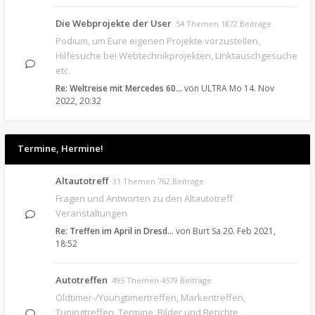
Die Webprojekte der User
54 Themen 1872 Beiträge
Podium, um Eure eigenen Projekte vorzustellen,
Hilfesuche bei Webtechnikprojekten, Linktauschgesuche
etc.
Re: Weltreise mit Mercedes 60…
von
ULTRA
Mo 14. Nov
2022, 20:32
Termine, Hermine!
Altautotreff
31 Themen 762 Beiträge
Fragen und Antworten zu den Altautotreff
Veranstaltungen
Re: Treffen im April in Dresd…
von
Burt
Sa 20. Feb 2021,
18:52
Autotreffen
495 Themen 4579 Beiträge
Oldtimer-/Youngtimertreffen, Markentreffen,
Tuningtreffen. Termine, Bilder und Berichte