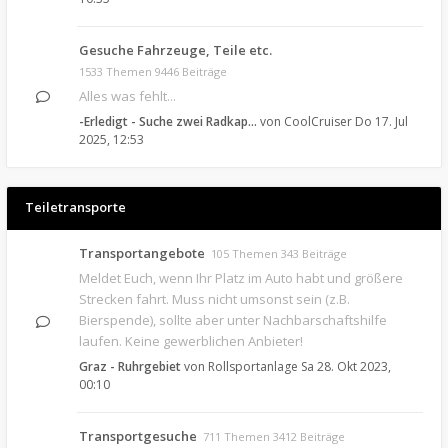
Gesuche Fahrzeuge, Teile etc.
1533 Themen 9446 Beiträge
Alles was fehlt...
-Erledigt - Suche zwei Radkap…
von
CoolCruiser
Do 17. Jul
2025, 12:53
Teiletransporte
Transportangebote
105 Themen 343 Beiträge
Meldet Euch, wenn Ihr Platz im Auto habt und größere
Strecken fahrt. Muss nicht umsonst sein (z.B.
Bierspende), sollte aber unter Nachbarschaftshilfe
laufen. Keine gewerblichen Anbieter!
Graz - Ruhrgebiet
von
Rollsportanlage
Sa 28. Okt 2023,
00:10
Transportgesuche
711 Themen 3412 Beiträge