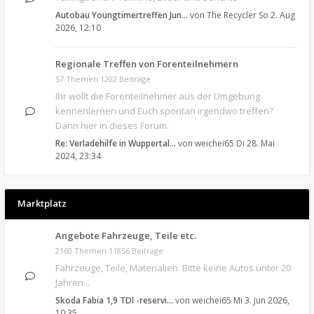
Autobau Youngtimertreffen Jun…
von
The Recycler
So 2. Aug
2026, 12:10
Regionale Treffen von Forenteilnehmern
57 Themen 1202 Beiträge
Ihr wollt die Forenteilnehmer aus der Umgebung
kennenlernen und Euch spontan irgendwo treffen?
Dann hier in dieses Forum.
Re: Verladehilfe in Wuppertal…
von
weichei65
Di 28. Mai
2024, 23:34
Marktplatz
Angebote Fahrzeuge, Teile etc.
2160 Themen 11856 Beiträge
Fahrzeuge, Teile, Materialien. Bitte keine Autos unter 20
Jahren...
Skoda Fabia 1,9 TDI -reservi…
von
weichei65
Mi 3. Jun 2026,
10:35