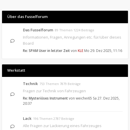
Über das Fusselforum
Das Fusselforum
89 Themen 1224 Beiträge
Informationen, Fragen, Anregungen etc. für/über dieses
Board
Re: SPAM User in letzter Zeit
von
KLE
Mo 29. Dez 2025, 11:16
Werkstatt
Technik
753 Themen 7879 Beiträge
Fragen zur Technik von Fahrzeugen
Re: Mysteriöses Instrument
von
weichei65
Sa 27. Dez 2025,
20:37
Lack
196 Themen 2787 Beiträge
Alle Fragen zur Lackierung eines Fahrzeuges