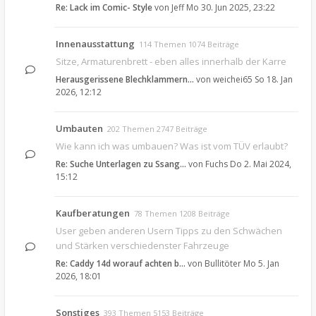
Re: Lack im Comic- Style
von
Jeff
Mo 30. Jun 2025, 23:22
Innenausstattung
114 Themen 1074 Beiträge
Sitze, Armaturenbrett - eben alles innerhalb der Karre
Herausgerissene Blechklammern…
von
weichei65
So 18. Jan
2026, 12:12
Umbauten
202 Themen 2747 Beiträge
Wie kann ich was umbauen? Was ist vom TÜV erlaubt?
Re: Suche Unterlagen zu Ssang…
von
Fuchs
Do 2. Mai 2024,
15:12
Kaufberatungen
78 Themen 1208 Beiträge
User geben anderen Usern Tipps zu den Schwächen
und Stärken verschiedenster Fahrzeuge
Re: Caddy 14d worauf achten b…
von
Bullitöter
Mo 5. Jan
2026, 18:01
Sonstiges
393 Themen 5153 Beiträge