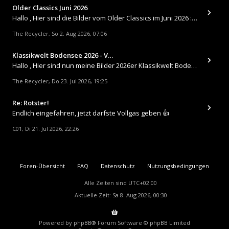
Older Classics Juni 2026
​Hallo , Hier sind die Bilder vom Older Classics im Juni 2026 : https://up.picr.de/51155940wd.jpg https://up.pic
The Recycler
So 2. Aug 2026, 07:06
,
Klassikwelt Bodensee 2026 - V…
Hallo , Hier sind nun meine Bilder 2026er Klassikwelt Bodensee 😀 https://up.picr.de/51125547rb.jpg https://up.pi
The Recycler
Do 23. Jul 2026, 19:25
,
Re: Rotster!
Endlich eingefahren, jetzt darfste Vollgas geben 👍
C01
Di 21. Jul 2026, 22:26
,
Foren-Übersicht
FAQ
Datenschutz
Nutzungsbedingungen
Alle Zeiten sind
UTC+02:00
Aktuelle Zeit: Sa 8. Aug 2026, 00:30
Powered by
phpBB
® Forum Software © phpBB Limited