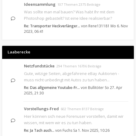
Ideensammlung
107 Themen 2375 Beiträge
Was sollte man mal bauen? Was habt Ihr mit dem
Photoshop gebastelt? Ist eine Idee realisierbar?
Re: Transporter Heckverlänger…
von
Rene131181
Mo 6. Nov
2023, 06:41
Laaberecke
Netzfundstücke
294 Themen 16706 Beiträge
Gute, witzige Seiten, abgefahrene eBay Auktionen -
muss nicht unbedingt mit Autos zu tun haben...
Re: Das allgemeine Youtube-Fr…
von
Bullitöter
So 27. Apr
2025, 21:30
Vorstellungs-Fred
602 Themen 8137 Beiträge
Hier können sich neue Forenuser vorstellen, damit wir
wissen, mit wem wir es zu tun haben.
Re: Ja Tach auch...
von
Fuchs
Sa 1. Nov 2025, 10:26