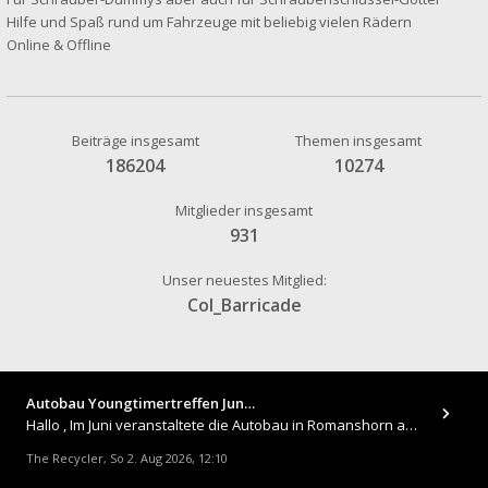
Hilfe und Spaß rund um Fahrzeuge mit beliebig vielen Rädern
Online & Offline
Beiträge insgesamt
Themen insgesamt
186204
10274
Mitglieder insgesamt
931
Unser neuestes Mitglied:
Col_Barricade
Autobau Youngtimertreffen Jun…
Hallo , Im Juni veranstaltete die Autobau in Romanshorn auf ihrem Gelände ein kleines Youngtimertreffen : https://up.
The Recycler
So 2. Aug 2026, 12:10
,