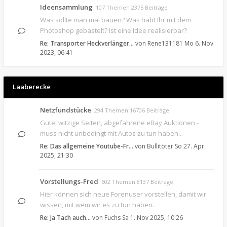
Ideensammlung
107 Themen 2375 Beiträge
Was sollte man mal bauen? Was habt Ihr mit dem
Photoshop gebastelt? Ist eine Idee realisierbar?
Re: Transporter Heckverlänger…
von
Rene131181
Mo 6. Nov
2023, 06:41
Laaberecke
Netzfundstücke
294 Themen 16706 Beiträge
Gute, witzige Seiten, abgefahrene eBay Auktionen -
muss nicht unbedingt mit Autos zu tun haben...
Re: Das allgemeine Youtube-Fr…
von
Bullitöter
So 27. Apr
2025, 21:30
Vorstellungs-Fred
602 Themen 8137 Beiträge
Hier können sich neue Forenuser vorstellen, damit wir
wissen, mit wem wir es zu tun haben.
Re: Ja Tach auch...
von
Fuchs
Sa 1. Nov 2025, 10:26