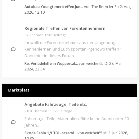
Autobau Youngtimertreffen Jun…
von
The Recycler
So 2. Aug
2026, 12:10
Regionale Treffen von Forenteilnehmern
57 Themen 1202 Beiträge
Ihr wollt die Forenteilnehmer aus der Umgebung
kennenlernen und Euch spontan irgendwo treffen?
Dann hier in dieses Forum.
Re: Verladehilfe in Wuppertal…
von
weichei65
Di 28. Mai
2024, 23:34
Marktplatz
Angebote Fahrzeuge, Teile etc.
2160 Themen 11856 Beiträge
Fahrzeuge, Teile, Materialien. Bitte keine Autos unter 20
Jahren...
Skoda Fabia 1,9 TDI -reservi…
von
weichei65
Mi 3. Jun 2026,
10:35