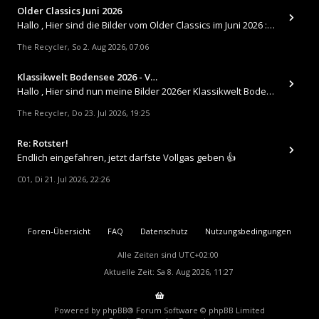
Older Classics Juni 2026
​Hallo , Hier sind die Bilder vom Older Classics im Juni 2026 : https://up.picr.de/51155940wd.jpg https://up.pic
The Recycler
So 2. Aug 2026, 07:06
,
Klassikwelt Bodensee 2026 - V…
Hallo , Hier sind nun meine Bilder 2026er Klassikwelt Bodensee 😀 https://up.picr.de/51125547rb.jpg https://up.pi
The Recycler
Do 23. Jul 2026, 19:25
,
Re: Rotster!
Endlich eingefahren, jetzt darfste Vollgas geben 👍
C01
Di 21. Jul 2026, 22:26
,
Foren-Übersicht
FAQ
Datenschutz
Nutzungsbedingungen
Alle Zeiten sind
UTC+02:00
Aktuelle Zeit: Sa 8. Aug 2026, 11:27
Powered by
phpBB
® Forum Software © phpBB Limited