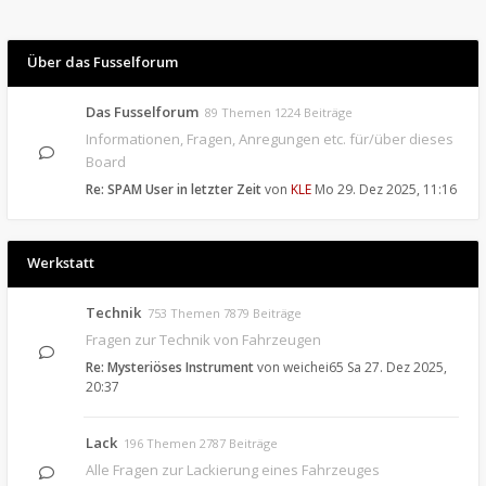
Über das Fusselforum
Das Fusselforum
89 Themen 1224 Beiträge
Informationen, Fragen, Anregungen etc. für/über dieses
Board
Re: SPAM User in letzter Zeit
von
KLE
Mo 29. Dez 2025, 11:16
Werkstatt
Technik
753 Themen 7879 Beiträge
Fragen zur Technik von Fahrzeugen
Re: Mysteriöses Instrument
von
weichei65
Sa 27. Dez 2025,
20:37
Lack
196 Themen 2787 Beiträge
Alle Fragen zur Lackierung eines Fahrzeuges