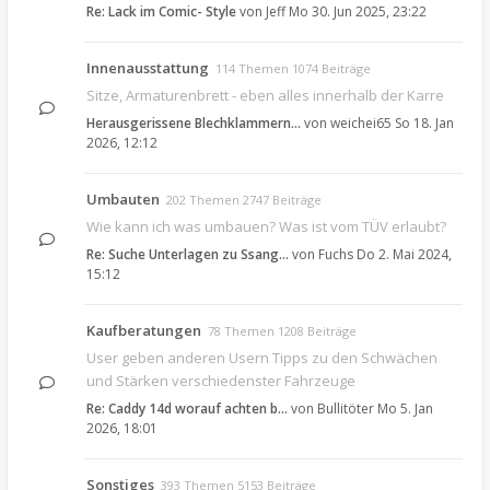
Re: Lack im Comic- Style
von
Jeff
Mo 30. Jun 2025, 23:22
Innenausstattung
114 Themen 1074 Beiträge
Sitze, Armaturenbrett - eben alles innerhalb der Karre
Herausgerissene Blechklammern…
von
weichei65
So 18. Jan
2026, 12:12
Umbauten
202 Themen 2747 Beiträge
Wie kann ich was umbauen? Was ist vom TÜV erlaubt?
Re: Suche Unterlagen zu Ssang…
von
Fuchs
Do 2. Mai 2024,
15:12
Kaufberatungen
78 Themen 1208 Beiträge
User geben anderen Usern Tipps zu den Schwächen
und Stärken verschiedenster Fahrzeuge
Re: Caddy 14d worauf achten b…
von
Bullitöter
Mo 5. Jan
2026, 18:01
Sonstiges
393 Themen 5153 Beiträge