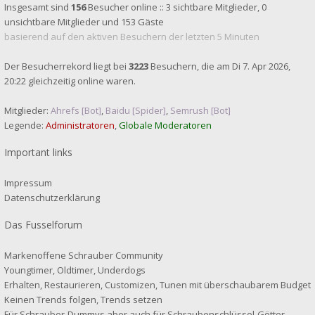
Insgesamt sind
156
Besucher online :: 3 sichtbare Mitglieder, 0
unsichtbare Mitglieder und 153 Gäste
basierend auf den aktiven Besuchern der letzten 5 Minuten
Der Besucherrekord liegt bei
3223
Besuchern, die am Di 7. Apr 2026,
20:22 gleichzeitig online waren.
Mitglieder:
Ahrefs [Bot]
,
Baidu [Spider]
,
Semrush [Bot]
Legende:
Administratoren
,
Globale Moderatoren
Important links
Impressum
Datenschutzerklärung
Das Fusselforum
Markenoffene Schrauber Community
Youngtimer, Oldtimer, Underdogs
Erhalten, Restaurieren, Customizen, Tunen mit überschaubarem Budget
Keinen Trends folgen, Trends setzen
Für Schrauber-Dummys aber auch für Schraubenschlüssel-Götter