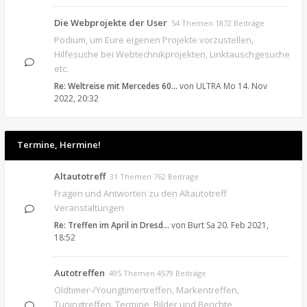
Die Webprojekte der User
54 Themen 1872 Beiträge
Podium, um Eure eigenen Projekte vorzustellen,
Hilfesuche bei Webtechnikprojekten, Linktauschgesuche
etc.
Re: Weltreise mit Mercedes 60…
von
ULTRA
Mo 14. Nov
2022, 20:32
Termine, Hermine!
Altautotreff
31 Themen 762 Beiträge
Fragen und Antworten zu den Altautotreff
Veranstaltungen
Re: Treffen im April in Dresd…
von
Burt
Sa 20. Feb 2021,
18:52
Autotreffen
495 Themen 4579 Beiträge
Oldtimer-/Youngtimertreffen, Markentreffen,
Tuningtreffen. Termine, Bilder und Berichte