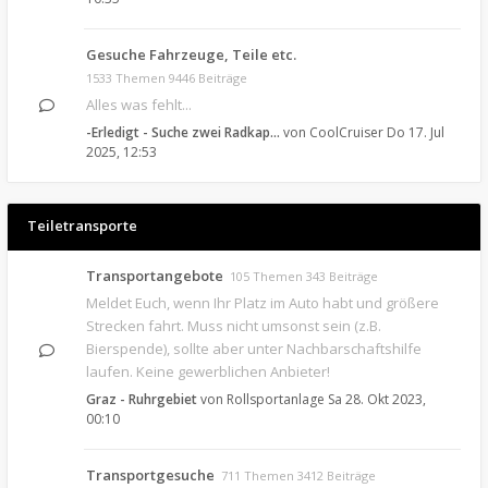
Gesuche Fahrzeuge, Teile etc.
1533 Themen 9446 Beiträge
Alles was fehlt...
-Erledigt - Suche zwei Radkap…
von
CoolCruiser
Do 17. Jul
2025, 12:53
Teiletransporte
Transportangebote
105 Themen 343 Beiträge
Meldet Euch, wenn Ihr Platz im Auto habt und größere
Strecken fahrt. Muss nicht umsonst sein (z.B.
Bierspende), sollte aber unter Nachbarschaftshilfe
laufen. Keine gewerblichen Anbieter!
Graz - Ruhrgebiet
von
Rollsportanlage
Sa 28. Okt 2023,
00:10
Transportgesuche
711 Themen 3412 Beiträge