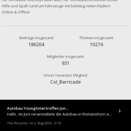
Hilfe und Spaß rund um Fahrzeuge mit beliebig vielen Rädern
Online & Offline
Beiträge insgesamt
Themen insgesamt
186204
10274
Mitglieder insgesamt
931
Unser neuestes Mitglied:
Col_Barricade
Autobau Youngtimertreffen Jun…
Hallo , Im Juni veranstaltete die Autobau in Romanshorn auf ihrem Gelände ein kleines Youngtimertreffen : https://up.
The Recycler
So 2. Aug 2026, 12:10
,