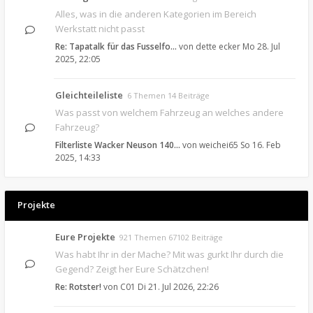
Alles, was in die anderen Kategorien im Bereich
Werkstatt nicht passt
Re: Tapatalk für das Fusselfo…
von
dette ecker
Mo 28. Jul
2025, 22:05
Gleichteileliste
6 Themen 14 Beiträge
Was passt von welchem Fahrzeug an welches andere
Fahrzeug?
Filterliste Wacker Neuson 140…
von
weichei65
So 16. Feb
2025, 14:33
Projekte
Eure Projekte
921 Themen 67102 Beiträge
Was habt Ihr in der Mache? Mit was gurkt Ihr durch die
Gegend? Zeigt her Eure Schätzchen!
Re: Rotster!
von
C01
Di 21. Jul 2026, 22:26