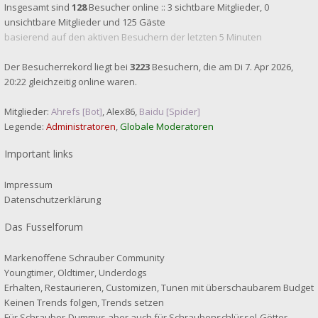
Insgesamt sind
128
Besucher online :: 3 sichtbare Mitglieder, 0
unsichtbare Mitglieder und 125 Gäste
basierend auf den aktiven Besuchern der letzten 5 Minuten
Der Besucherrekord liegt bei
3223
Besuchern, die am Di 7. Apr 2026,
20:22 gleichzeitig online waren.
Mitglieder:
Ahrefs [Bot]
,
Alex86
,
Baidu [Spider]
Legende:
Administratoren
,
Globale Moderatoren
Important links
Impressum
Datenschutzerklärung
Das Fusselforum
Markenoffene Schrauber Community
Youngtimer, Oldtimer, Underdogs
Erhalten, Restaurieren, Customizen, Tunen mit überschaubarem Budget
Keinen Trends folgen, Trends setzen
Für Schrauber-Dummys aber auch für Schraubenschlüssel-Götter