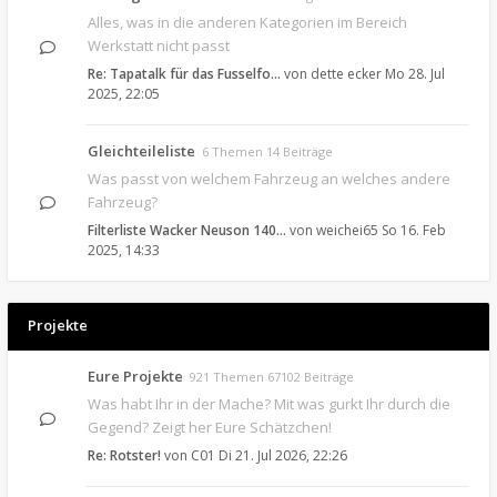
Alles, was in die anderen Kategorien im Bereich
Werkstatt nicht passt
Re: Tapatalk für das Fusselfo…
von
dette ecker
Mo 28. Jul
2025, 22:05
Gleichteileliste
6 Themen 14 Beiträge
Was passt von welchem Fahrzeug an welches andere
Fahrzeug?
Filterliste Wacker Neuson 140…
von
weichei65
So 16. Feb
2025, 14:33
Projekte
Eure Projekte
921 Themen 67102 Beiträge
Was habt Ihr in der Mache? Mit was gurkt Ihr durch die
Gegend? Zeigt her Eure Schätzchen!
Re: Rotster!
von
C01
Di 21. Jul 2026, 22:26