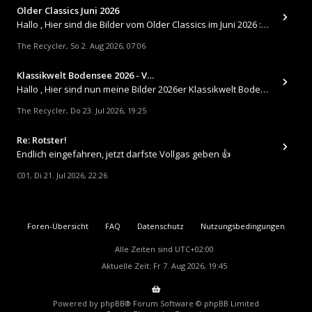
Older Classics Juni 2026
​Hallo , Hier sind die Bilder vom Older Classics im Juni 2026 : https://up.picr.de/51155940wd.jpg https://up.pic
The Recycler
So 2. Aug 2026, 07:06
,
Klassikwelt Bodensee 2026 - V…
Hallo , Hier sind nun meine Bilder 2026er Klassikwelt Bodensee 😀 https://up.picr.de/51125547rb.jpg https://up.pi
The Recycler
Do 23. Jul 2026, 19:25
,
Re: Rotster!
Endlich eingefahren, jetzt darfste Vollgas geben 👍
C01
Di 21. Jul 2026, 22:26
,
Foren-Übersicht
FAQ
Datenschutz
Nutzungsbedingungen
Alle Zeiten sind
UTC+02:00
Aktuelle Zeit: Fr 7. Aug 2026, 19:45
Powered by
phpBB
® Forum Software © phpBB Limited