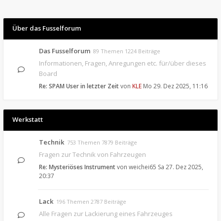
Über das Fusselforum
Das Fusselforum
89 Themen 1224 Beiträge
Informationen, Fragen, Anregungen etc. für/über dieses
Board
Re: SPAM User in letzter Zeit
von
KLE
Mo 29. Dez 2025, 11:16
Werkstatt
Technik
753 Themen 7879 Beiträge
Fragen zur Technik von Fahrzeugen
Re: Mysteriöses Instrument
von
weichei65
Sa 27. Dez 2025,
20:37
Lack
196 Themen 2787 Beiträge
Alle Fragen zur Lackierung eines Fahrzeuges