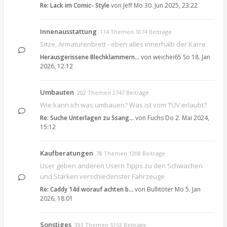
Re: Lack im Comic- Style
von
Jeff
Mo 30. Jun 2025, 23:22
Innenausstattung
114 Themen 1074 Beiträge
Sitze, Armaturenbrett - eben alles innerhalb der Karre
Herausgerissene Blechklammern…
von
weichei65
So 18. Jan
2026, 12:12
Umbauten
202 Themen 2747 Beiträge
Wie kann ich was umbauen? Was ist vom TÜV erlaubt?
Re: Suche Unterlagen zu Ssang…
von
Fuchs
Do 2. Mai 2024,
15:12
Kaufberatungen
78 Themen 1208 Beiträge
User geben anderen Usern Tipps zu den Schwächen
und Stärken verschiedenster Fahrzeuge
Re: Caddy 14d worauf achten b…
von
Bullitöter
Mo 5. Jan
2026, 18:01
Sonstiges
393 Themen 5153 Beiträge