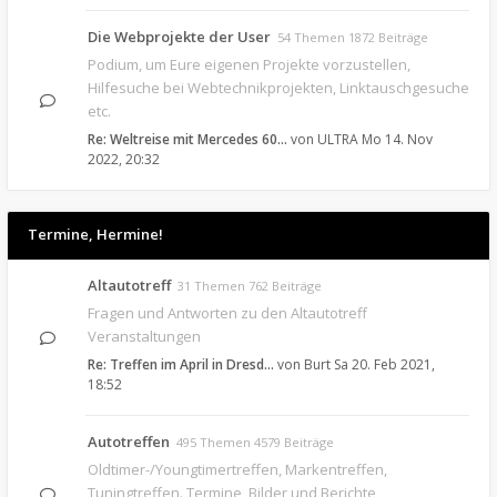
Die Webprojekte der User
54 Themen 1872 Beiträge
Podium, um Eure eigenen Projekte vorzustellen,
Hilfesuche bei Webtechnikprojekten, Linktauschgesuche
etc.
Re: Weltreise mit Mercedes 60…
von
ULTRA
Mo 14. Nov
2022, 20:32
Termine, Hermine!
Altautotreff
31 Themen 762 Beiträge
Fragen und Antworten zu den Altautotreff
Veranstaltungen
Re: Treffen im April in Dresd…
von
Burt
Sa 20. Feb 2021,
18:52
Autotreffen
495 Themen 4579 Beiträge
Oldtimer-/Youngtimertreffen, Markentreffen,
Tuningtreffen. Termine, Bilder und Berichte