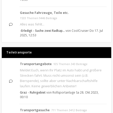
Gesuche Fahrzeuge, Teile etc.
1533 Themen 9446 Beiträge
Alles was fehlt...
-Erledigt - Suche zwei Radkap…
von
CoolCruiser
Do 17. Jul
2025, 12:53
Teiletransporte
Transportangebote
105 Themen 343 Beiträge
Meldet Euch, wenn Ihr Platz im Auto habt und größere
Strecken fahrt. Muss nicht umsonst sein (z.B.
Bierspende), sollte aber unter Nachbarschaftshilfe
laufen. Keine gewerblichen Anbieter!
Graz - Ruhrgebiet
von
Rollsportanlage
Sa 28. Okt 2023,
00:10
Transportgesuche
711 Themen 3412 Beiträge