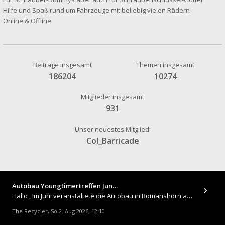
Hilfe und Spaß rund um Fahrzeuge mit beliebig vielen Rädern
Online & Offline
Beiträge insgesamt
Themen insgesamt
186204
10274
Mitglieder insgesamt
931
Unser neuestes Mitglied:
Col_Barricade
Autobau Youngtimertreffen Jun…
Hallo , Im Juni veranstaltete die Autobau in Romanshorn auf ihrem Gelände ein kleines Youngtimertreffen : https://up.
The Recycler
So 2. Aug 2026, 12:10
,