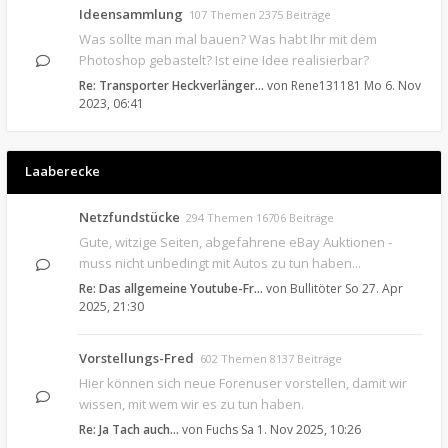
Ideensammlung
107 Themen 2375 Beiträge
Was sollte man mal bauen? Was habt Ihr mit dem
Photoshop gebastelt? Ist eine Idee realisierbar?
Re: Transporter Heckverlänger…
von
Rene131181
Mo 6. Nov
2023, 06:41
Laaberecke
Netzfundstücke
294 Themen 16706 Beiträge
Gute, witzige Seiten, abgefahrene eBay Auktionen -
muss nicht unbedingt mit Autos zu tun haben...
Re: Das allgemeine Youtube-Fr…
von
Bullitöter
So 27. Apr
2025, 21:30
Vorstellungs-Fred
602 Themen 8137 Beiträge
Hier können sich neue Forenuser vorstellen, damit wir
wissen, mit wem wir es zu tun haben.
Re: Ja Tach auch...
von
Fuchs
Sa 1. Nov 2025, 10:26