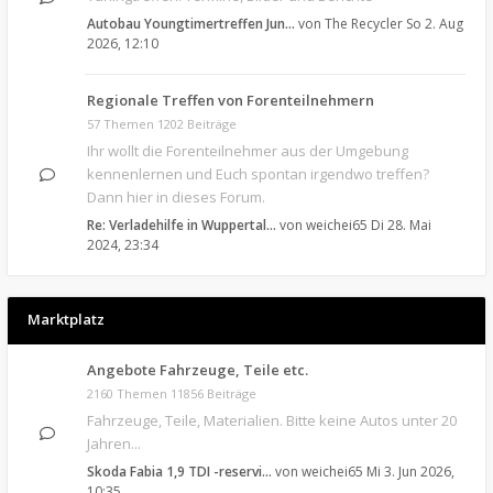
Autobau Youngtimertreffen Jun…
von
The Recycler
So 2. Aug
2026, 12:10
Regionale Treffen von Forenteilnehmern
57 Themen 1202 Beiträge
Ihr wollt die Forenteilnehmer aus der Umgebung
kennenlernen und Euch spontan irgendwo treffen?
Dann hier in dieses Forum.
Re: Verladehilfe in Wuppertal…
von
weichei65
Di 28. Mai
2024, 23:34
Marktplatz
Angebote Fahrzeuge, Teile etc.
2160 Themen 11856 Beiträge
Fahrzeuge, Teile, Materialien. Bitte keine Autos unter 20
Jahren...
Skoda Fabia 1,9 TDI -reservi…
von
weichei65
Mi 3. Jun 2026,
10:35