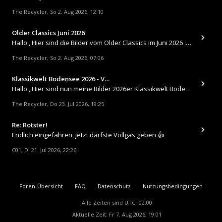
The Recycler
So 2. Aug 2026, 12:10
,
Older Classics Juni 2026
​Hallo , Hier sind die Bilder vom Older Classics im Juni 2026 : https://up.picr.de/51155940wd.jpg https://up.pic
The Recycler
So 2. Aug 2026, 07:06
,
Klassikwelt Bodensee 2026 - V…
Hallo , Hier sind nun meine Bilder 2026er Klassikwelt Bodensee 😀 https://up.picr.de/51125547rb.jpg https://up.pi
The Recycler
Do 23. Jul 2026, 19:25
,
Re: Rotster!
Endlich eingefahren, jetzt darfste Vollgas geben 👍
C01
Di 21. Jul 2026, 22:26
,
Foren-Übersicht
FAQ
Datenschutz
Nutzungsbedingungen
Alle Zeiten sind
UTC+02:00
Aktuelle Zeit: Fr 7. Aug 2026, 19:01