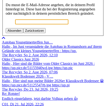
Du musst die E-Mail-Adresse angeben, die in deinem Profil
hinterlegt ist. Diese hast du bei der Registrierung angegeben
oder nachträglich in deinem persönlichen Bereich geändert.
Autobau Youngtimertreffen Jun…
Hallo , Im Juni veranstaltete die Autobau in Romanshorn auf ihrem
Gelände ein kleines Youngtimertreffen : https://up.
The Recycler
,
So 2. Aug 2026, 12:10
Older Classics Juni 2026
​Hallo , Hier sind die Bilder vom Older Classics im Juni 2026 :
https://up.picr.de/51155940wd.jpg https://up.pic
The Recycler
,
So 2. Aug 2026, 07:06
Klassikwelt Bodensee 2026 - V…
Hallo , Hier sind nun meine Bilder 2026er Klassikwelt Bodensee 😀
https://up.picr.de/51125547rb.jpg https://up.pi
The Recycler
,
Do 23. Jul 2026, 19:25
Re: Rotster!
Endlich eingefahren, jetzt darfste Vollgas geben 👍
C01
,
Di 21. Jul 2026, 22:26