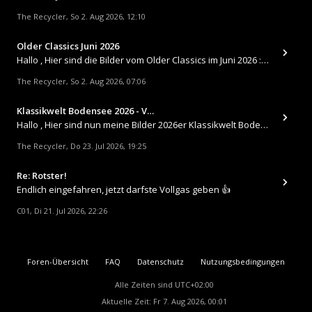
The Recycler
So 2. Aug 2026, 12:10
,
Older Classics Juni 2026
​Hallo , Hier sind die Bilder vom Older Classics im Juni 2026 : https://up.picr.de/51155940wd.jpg https://up.pic
The Recycler
So 2. Aug 2026, 07:06
,
Klassikwelt Bodensee 2026 - V…
Hallo , Hier sind nun meine Bilder 2026er Klassikwelt Bodensee 😀 https://up.picr.de/51125547rb.jpg https://up.pi
The Recycler
Do 23. Jul 2026, 19:25
,
Re: Rotster!
Endlich eingefahren, jetzt darfste Vollgas geben 👍
C01
Di 21. Jul 2026, 22:26
,
Foren-Übersicht
FAQ
Datenschutz
Nutzungsbedingungen
Alle Zeiten sind
UTC+02:00
Aktuelle Zeit: Fr 7. Aug 2026, 00:01