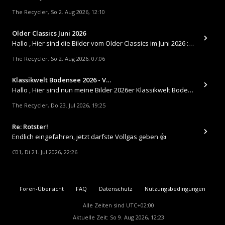
The Recycler
So 2. Aug 2026, 12:10
,
Older Classics Juni 2026
​Hallo , Hier sind die Bilder vom Older Classics im Juni 2026 : https://up.picr.de/51155940wd.jpg https://up.pic
The Recycler
So 2. Aug 2026, 07:06
,
Klassikwelt Bodensee 2026 - V…
Hallo , Hier sind nun meine Bilder 2026er Klassikwelt Bodensee 😀 https://up.picr.de/51125547rb.jpg https://up.pi
The Recycler
Do 23. Jul 2026, 19:25
,
Re: Rotster!
Endlich eingefahren, jetzt darfste Vollgas geben 👍
C01
Di 21. Jul 2026, 22:26
,
Foren-Übersicht
FAQ
Datenschutz
Nutzungsbedingungen
Alle Zeiten sind
UTC+02:00
Aktuelle Zeit: So 9. Aug 2026, 12:23