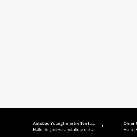
Autobau Youngtimertreffen Jun…
Older C
Hallo , Im Juni veranstaltete die Autobau in Romanshorn auf ihrem Gelände ein kleines Youngtimertreffen : https://up.