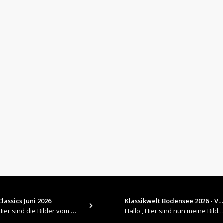
lassics Juni 2026
Klassikwelt Bodensee 2026 - V…
​Hallo , Hier sind die Bilder vom Older Classics im Juni 2026 : https://up.picr.de/51155940wd.jpg https://up.pic
Hallo , Hier sind nun meine Bilder 2026er Klassikwelt Bodensee 😀 https://up.picr.de/51125547rb.jpg ht