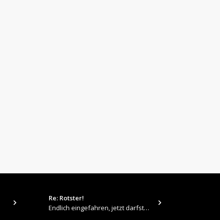
Re: Rotster!
tps://up.pi
Endlich eingefahren, jetzt darfste Vollgas geben 👍