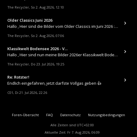
The Recycler
So 2. Aug 2026, 12:10
,
Older Classics Juni 2026
​Hallo , Hier sind die Bilder vom Older Classics im Juni 2026 : https://up.picr.de/51155940wd.jpg https://up.pic
The Recycler
So 2. Aug 2026, 07:06
,
Klassikwelt Bodensee 2026 - V…
Hallo , Hier sind nun meine Bilder 2026er Klassikwelt Bodensee 😀 https://up.picr.de/51125547rb.jpg https://up.pi
The Recycler
Do 23. Jul 2026, 19:25
,
Re: Rotster!
Endlich eingefahren, jetzt darfste Vollgas geben 👍
C01
Di 21. Jul 2026, 22:26
,
Foren-Übersicht
FAQ
Datenschutz
Nutzungsbedingungen
Alle Zeiten sind
UTC+02:00
Aktuelle Zeit: Fr 7. Aug 2026, 06:09