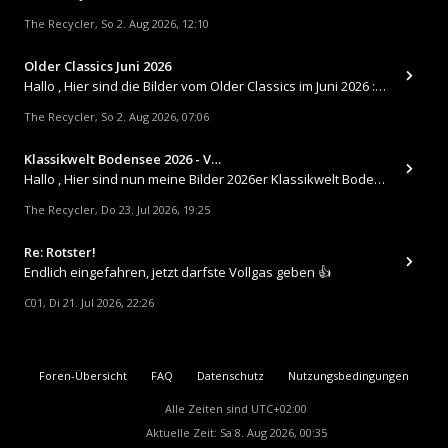
The Recycler
So 2. Aug 2026, 12:10
,
Older Classics Juni 2026
​Hallo , Hier sind die Bilder vom Older Classics im Juni 2026 : https://up.picr.de/51155940wd.jpg https://up.pic
The Recycler
So 2. Aug 2026, 07:06
,
Klassikwelt Bodensee 2026 - V…
Hallo , Hier sind nun meine Bilder 2026er Klassikwelt Bodensee 😀 https://up.picr.de/51125547rb.jpg https://up.pi
The Recycler
Do 23. Jul 2026, 19:25
,
Re: Rotster!
Endlich eingefahren, jetzt darfste Vollgas geben 👍
C01
Di 21. Jul 2026, 22:26
,
Foren-Übersicht
FAQ
Datenschutz
Nutzungsbedingungen
Alle Zeiten sind
UTC+02:00
Aktuelle Zeit: Sa 8. Aug 2026, 00:35