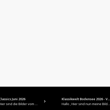
lassics Juni 2026
Klassikwelt Bodensee 2026 - V…
​Hallo , Hier sind die Bilder vom Older Classics im Juni 2026 : https://up.picr.de/51155940wd.jpg https://up.pic
Hallo , Hier sind nun meine Bilder 2026er Klassikwelt Bodensee 😀 https://up.picr.de/51125547rb.jpg ht