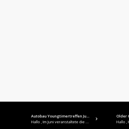
Autobau Youngtimertreffen Jun…
Older C
Hallo , Im Juni veranstaltete die Autobau in Romanshorn auf ihrem Gelände ein kleines Youngtimertreffen : https://up.