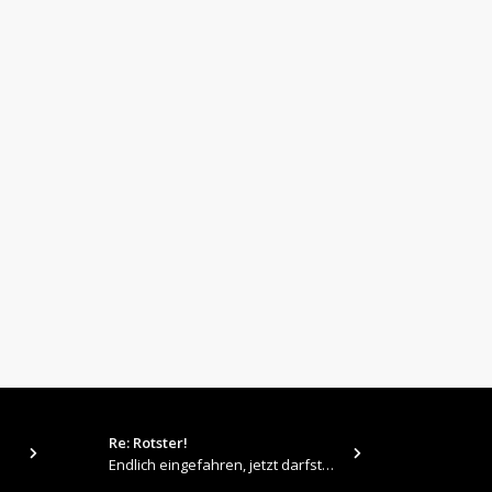
Re: Rotster!
tps://up.pi
Endlich eingefahren, jetzt darfste Vollgas geben 👍