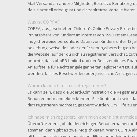
Mail-Versand an andere Mitglieder, Beitritt zu Benutzergr
da sie schnell erledigt ist und dir zahlreiche Vorteile bietet.
Was ist COPPA?
COPPA, ausgeschrieben Children’s Online Privacy Protectio
Privatsphäre von Kindern im Internet von 1998) ist ein Gese
möglicherweise persönliche Daten von Kindern unter 13 Ja
beziehungsweise des oder der Erziehungsberechtigten benö
die Website, auf der du dich zu registrieren versuchst, zutri
beachte, dass phpBB Limited und der Besitzer dieses Boar
Anlaufstelle für Rechtsangelegenheiten jeglicher Art ist; au
wenden, falls es Beschwerden oder juristische Anfragen z
Warum kann ich mich nicht registrieren?
Es kann sein, dass die Board-Administration die Registrier
Benutzer mehr anmelden können. Es könnte auch sein, da
dich registrieren möchtest, gesperrt wurden. Um Hilfe zu e
Ich habe mich registriert, kann mich aber nicht anmelde
Überprüfe zuerst, ob du den richtigen Benutzernamen und
stimmen, dann gibt es zwei Möglichkeiten. Wenn
COPPA
akt
alt bist, musst du bzw. einer deiner Eltern oder deiner Er