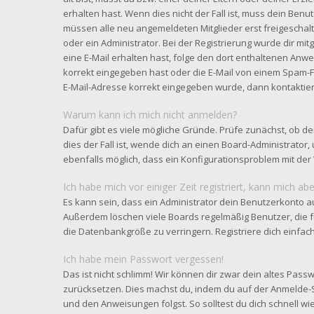
erhalten hast. Wenn dies nicht der Fall ist, muss dein Benut
müssen alle neu angemeldeten Mitglieder erst freigeschal
oder ein Administrator. Bei der Registrierung wurde dir mitge
eine E-Mail erhalten hast, folge den dort enthaltenen Anw
korrekt eingegeben hast oder die E-Mail von einem Spam-Fil
E-Mail-Adresse korrekt eingegeben wurde, dann kontaktier
Warum kann ich mich nicht anmelden?
Dafür gibt es viele mögliche Gründe. Prüfe zunächst, ob d
dies der Fall ist, wende dich an einen Board-Administrator,
ebenfalls möglich, dass ein Konfigurationsproblem mit der 
Ich habe mich vor einiger Zeit registriert, kann mich a
Es kann sein, dass ein Administrator dein Benutzerkonto a
Außerdem löschen viele Boards regelmäßig Benutzer, die f
die Datenbankgröße zu verringern. Registriere dich einfac
Ich habe mein Passwort vergessen!
Das ist nicht schlimm! Wir können dir zwar dein altes Passw
zurücksetzen. Dies machst du, indem du auf der Anmelde-S
und den Anweisungen folgst. So solltest du dich schnell 