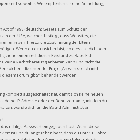
uppen und so weiter. Wir empfehlen dir eine Anmeldung,
n Act of 1998 (deutsch: Gesetz zum Schutz der
tz in den USA, welches festlegt, dass Websites, die
hren erheben, hierzu die Zustimmung der Eltern
tigen. Wenn du dir unsicher bist, ob dies auf dich oder
fft, ziehe einen rechtlichen Beistand zu Rate. Bitte
ds keine Rechtsberatung anbieten kann und nicht die
ßer solchen, die unter der Frage „An wen soll ich mich
u diesem Forum gibt?“ behandelt werden.
ung komplett ausgeschaltet hat, damit sich keine neuen
ss deine IP-Adresse oder der Benutzername, mit dem du
rhalten, wende dich an die Board-Administration.
n!
 das richtige Passwort eingegeben hast. Wenn diese
iviert ist und du angegeben hast, dass du unter 13 Jahre
ziehungsberechtigten den Anweisungen folgen, die du