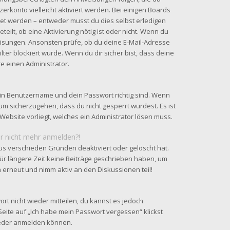
zerkonto vielleicht aktiviert werden. Bei einigen Boards
tet werden – entweder musst du dies selbst erledigen
teilt, ob eine Aktivierung nötig ist oder nicht. Wenn du
eisungen. Ansonsten prüfe, ob du deine E-Mail-Adresse
ter blockiert wurde. Wenn du dir sicher bist, dass deine
e einen Administrator.
ein Benutzername und dein Passwort richtig sind. Wenn
 um sicherzugehen, dass du nicht gesperrt wurdest. Es ist
Website vorliegt, welches ein Administrator lösen muss.
ber nicht mehr anmelden?!
us verschieden Gründen deaktiviert oder gelöscht hat.
ür längere Zeit keine Beiträge geschrieben haben, um
h erneut und nimm aktiv an den Diskussionen teil!
ort nicht wieder mitteilen, du kannst es jedoch
eite auf „Ich habe mein Passwort vergessen“ klickst
wieder anmelden können.