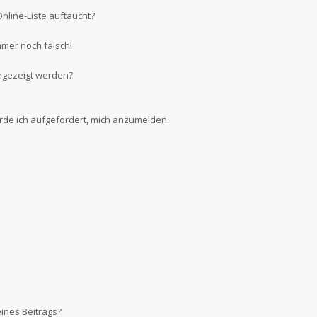
nline-Liste auftaucht?
mmer noch falsch!
ngezeigt werden?
erde ich aufgefordert, mich anzumelden.
ines Beitrags?