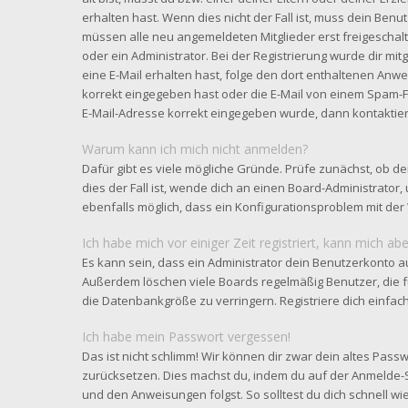
erhalten hast. Wenn dies nicht der Fall ist, muss dein Benut
müssen alle neu angemeldeten Mitglieder erst freigeschal
oder ein Administrator. Bei der Registrierung wurde dir mitge
eine E-Mail erhalten hast, folge den dort enthaltenen Anw
korrekt eingegeben hast oder die E-Mail von einem Spam-Fil
E-Mail-Adresse korrekt eingegeben wurde, dann kontaktier
Warum kann ich mich nicht anmelden?
Dafür gibt es viele mögliche Gründe. Prüfe zunächst, ob d
dies der Fall ist, wende dich an einen Board-Administrator,
ebenfalls möglich, dass ein Konfigurationsproblem mit der 
Ich habe mich vor einiger Zeit registriert, kann mich a
Es kann sein, dass ein Administrator dein Benutzerkonto a
Außerdem löschen viele Boards regelmäßig Benutzer, die f
die Datenbankgröße zu verringern. Registriere dich einfac
Ich habe mein Passwort vergessen!
Das ist nicht schlimm! Wir können dir zwar dein altes Passw
zurücksetzen. Dies machst du, indem du auf der Anmelde-S
und den Anweisungen folgst. So solltest du dich schnell 