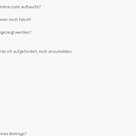
nline-Liste auftaucht?
mmer noch falsch!
ngezeigt werden?
erde ich aufgefordert, mich anzumelden.
ines Beitrags?