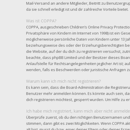
Mail-Versand an andere Mitglieder, Beitritt zu Benutzergr
da sie schnell erledigt ist und dir zahlreiche Vorteile bietet.
Was ist COPPA?
COPPA, ausgeschrieben Children’s Online Privacy Protectio
Privatsphäre von Kindern im Internet von 1998) ist ein Gese
möglicherweise persönliche Daten von Kindern unter 13 Ja
beziehungsweise des oder der Erziehungsberechtigten benö
die Website, auf der du dich zu registrieren versuchst, zutri
beachte, dass phpBB Limited und der Besitzer dieses Boar
Anlaufstelle für Rechtsangelegenheiten jeglicher Art ist; au
wenden, falls es Beschwerden oder juristische Anfragen z
Warum kann ich mich nicht registrieren?
Es kann sein, dass die Board-Administration die Registrier
Benutzer mehr anmelden können. Es könnte auch sein, da
dich registrieren möchtest, gesperrt wurden. Um Hilfe zu e
Ich habe mich registriert, kann mich aber nicht anmelde
Überprüfe zuerst, ob du den richtigen Benutzernamen und
stimmen, dann gibt es zwei Möglichkeiten. Wenn
COPPA
akt
alt bist, musst du bzw. einer deiner Eltern oder deiner Er