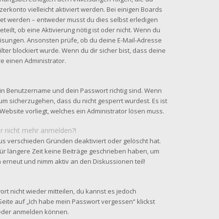
zerkonto vielleicht aktiviert werden. Bei einigen Boards
tet werden – entweder musst du dies selbst erledigen
teilt, ob eine Aktivierung nötig ist oder nicht. Wenn du
eisungen. Ansonsten prüfe, ob du deine E-Mail-Adresse
ter blockiert wurde. Wenn du dir sicher bist, dass deine
e einen Administrator.
ein Benutzername und dein Passwort richtig sind. Wenn
 um sicherzugehen, dass du nicht gesperrt wurdest. Es ist
Website vorliegt, welches ein Administrator lösen muss.
ber nicht mehr anmelden?!
us verschieden Gründen deaktiviert oder gelöscht hat.
ür längere Zeit keine Beiträge geschrieben haben, um
h erneut und nimm aktiv an den Diskussionen teil!
ort nicht wieder mitteilen, du kannst es jedoch
eite auf „Ich habe mein Passwort vergessen“ klickst
wieder anmelden können.