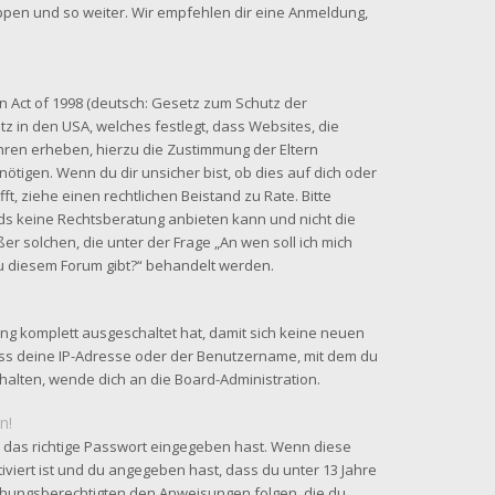
uppen und so weiter. Wir empfehlen dir eine Anmeldung,
n Act of 1998 (deutsch: Gesetz zum Schutz der
tz in den USA, welches festlegt, dass Websites, die
hren erheben, hierzu die Zustimmung der Eltern
tigen. Wenn du dir unsicher bist, ob dies auf dich oder
fft, ziehe einen rechtlichen Beistand zu Rate. Bitte
ds keine Rechtsberatung anbieten kann und nicht die
ßer solchen, die unter der Frage „An wen soll ich mich
u diesem Forum gibt?“ behandelt werden.
ung komplett ausgeschaltet hat, damit sich keine neuen
ss deine IP-Adresse oder der Benutzername, mit dem du
rhalten, wende dich an die Board-Administration.
n!
 das richtige Passwort eingegeben hast. Wenn diese
iviert ist und du angegeben hast, dass du unter 13 Jahre
ziehungsberechtigten den Anweisungen folgen, die du