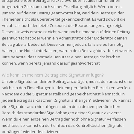
entsprechenden Beitrag anklickst; eventuell ist dies nur für einen
begrenzten Zeitraum nach seiner Erstellung möglich. Wenn bereits
jemand auf deinen Beitrag geantwortet hat, wird dein Beitrag in der
Themenansicht als überarbeitet gekennzeichnet. Es wird sowohl die
Anzahl als auch der letzte Zeitpunkt der Bearbeitungen angezeigt.
Dieser Hinweis erscheint nicht, wenn noch niemand auf deinen Beitrag
geantwortet hat oder wenn ein Administrator oder Moderator deinen
Beitrag überarbeitet hat. Diese können jedoch, falls sie es für nötig
halten, eine Notiz hinterlassen, warum dein Beitrag überarbeitet wurde.
Bitte beachte, dass normale Benutzer einen Beitrag nicht löschen
können, wenn bereits jemand darauf geantwortet hat.
Wie kann ich meinem Beitrag eine Signatur anfügen?
Um eine Signatur an deinen Beitrag anzufügen, musst du zunächst eine
solche in den Einstellungen in deinem persönlichen Bereich entwerfen.
Nachdem du die Signatur erstellt und gespeichert hast, kannst du in
jedem Beitrag das Kästchen „Signatur anhängen“ aktivieren. Du kannst
eine Signatur auch hinzufügen, indem du in deinem persönlichen
Bereich das standardmäßige Anhängen deiner Signatur aktivierst.
Wenn du einen einzelnen Beitrag dennoch ohne Signatur verfassen
möchtest, so kannst du dort einfach das Kontrollkästchen „Signatur
anhängen“ wieder deaktivieren.