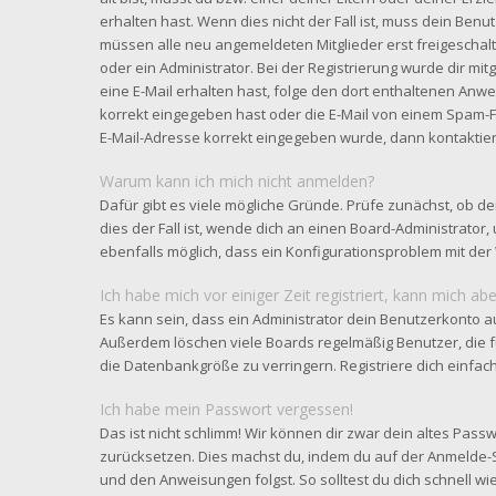
erhalten hast. Wenn dies nicht der Fall ist, muss dein Benut
müssen alle neu angemeldeten Mitglieder erst freigeschal
oder ein Administrator. Bei der Registrierung wurde dir mitge
eine E-Mail erhalten hast, folge den dort enthaltenen Anw
korrekt eingegeben hast oder die E-Mail von einem Spam-Fil
E-Mail-Adresse korrekt eingegeben wurde, dann kontaktier
Warum kann ich mich nicht anmelden?
Dafür gibt es viele mögliche Gründe. Prüfe zunächst, ob d
dies der Fall ist, wende dich an einen Board-Administrator,
ebenfalls möglich, dass ein Konfigurationsproblem mit der 
Ich habe mich vor einiger Zeit registriert, kann mich a
Es kann sein, dass ein Administrator dein Benutzerkonto a
Außerdem löschen viele Boards regelmäßig Benutzer, die f
die Datenbankgröße zu verringern. Registriere dich einfac
Ich habe mein Passwort vergessen!
Das ist nicht schlimm! Wir können dir zwar dein altes Passw
zurücksetzen. Dies machst du, indem du auf der Anmelde-S
und den Anweisungen folgst. So solltest du dich schnell 