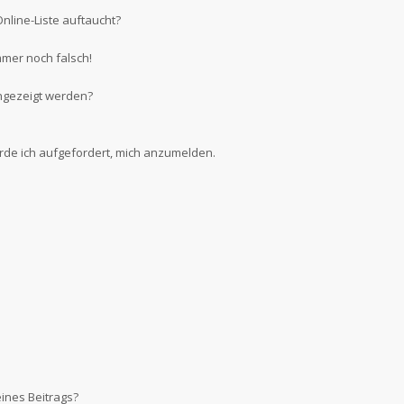
nline-Liste auftaucht?
mmer noch falsch!
ngezeigt werden?
erde ich aufgefordert, mich anzumelden.
ines Beitrags?