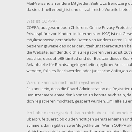
Mail-Versand an andere Mitglieder, Beitritt zu Benutzergr
da sie schnell erledigt ist und dir zahlreiche Vorteile bietet.
Was ist COPPA?
COPPA, ausgeschrieben Children’s Online Privacy Protectio
Privatsphäre von Kindern im Internet von 1998) ist ein Gese
möglicherweise persönliche Daten von Kindern unter 13 Ja
beziehungsweise des oder der Erziehungsberechtigten benö
die Website, auf der du dich zu registrieren versuchst, zutri
beachte, dass phpBB Limited und der Besitzer dieses Boar
Anlaufstelle für Rechtsangelegenheiten jeglicher Art ist; au
wenden, falls es Beschwerden oder juristische Anfragen z
Warum kann ich mich nicht registrieren?
Es kann sein, dass die Board-Administration die Registrier
Benutzer mehr anmelden können. Es könnte auch sein, da
dich registrieren möchtest, gesperrt wurden. Um Hilfe zu e
Ich habe mich registriert, kann mich aber nicht anmelde
Überprüfe zuerst, ob du den richtigen Benutzernamen und
stimmen, dann gibt es zwei Möglichkeiten. Wenn
COPPA
akt
alt bist, musst du bzw. einer deiner Eltern oder deiner Er