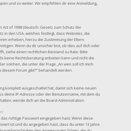
uppen und so weiter. Wir empfehlen dir eine Anmeldung,
n Act of 1998 (deutsch: Gesetz zum Schutz der
tz in den USA, welches festlegt, dass Websites, die
hren erheben, hierzu die Zustimmung der Eltern
tigen. Wenn du dir unsicher bist, ob dies auf dich oder
fft, ziehe einen rechtlichen Beistand zu Rate. Bitte
ds keine Rechtsberatung anbieten kann und nicht die
ßer solchen, die unter der Frage „An wen soll ich mich
u diesem Forum gibt?“ behandelt werden.
ung komplett ausgeschaltet hat, damit sich keine neuen
ss deine IP-Adresse oder der Benutzername, mit dem du
rhalten, wende dich an die Board-Administration.
n!
 das richtige Passwort eingegeben hast. Wenn diese
iviert ist und du angegeben hast, dass du unter 13 Jahre
ziehungsberechtigten den Anweisungen folgen, die du