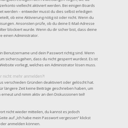
zerkonto vielleicht aktiviert werden. Bei einigen Boards
tet werden – entweder musst du dies selbst erledigen
teilt, ob eine Aktivierung nötig ist oder nicht. Wenn du
eisungen. Ansonsten prüfe, ob du deine E-Mail-Adresse
ter blockiert wurde. Wenn du dir sicher bist, dass deine
e einen Administrator.
ein Benutzername und dein Passwort richtig sind. Wenn
 um sicherzugehen, dass du nicht gesperrt wurdest. Es ist
Website vorliegt, welches ein Administrator lösen muss.
ber nicht mehr anmelden?!
us verschieden Gründen deaktiviert oder gelöscht hat.
ür längere Zeit keine Beiträge geschrieben haben, um
h erneut und nimm aktiv an den Diskussionen teil!
ort nicht wieder mitteilen, du kannst es jedoch
eite auf „Ich habe mein Passwort vergessen“ klickst
wieder anmelden können.