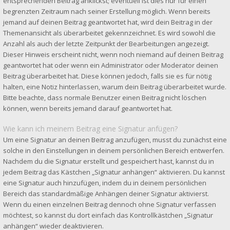
entsprechenden Beitrag anklickst; eventuell ist dies nur für einen
begrenzten Zeitraum nach seiner Erstellung möglich. Wenn bereits
jemand auf deinen Beitrag geantwortet hat, wird dein Beitrag in der
Themenansicht als überarbeitet gekennzeichnet. Es wird sowohl die
Anzahl als auch der letzte Zeitpunkt der Bearbeitungen angezeigt.
Dieser Hinweis erscheint nicht, wenn noch niemand auf deinen Beitrag
geantwortet hat oder wenn ein Administrator oder Moderator deinen
Beitrag überarbeitet hat. Diese können jedoch, falls sie es für nötig
halten, eine Notiz hinterlassen, warum dein Beitrag überarbeitet wurde.
Bitte beachte, dass normale Benutzer einen Beitrag nicht löschen
können, wenn bereits jemand darauf geantwortet hat.
Wie kann ich meinem Beitrag eine Signatur anfügen?
Um eine Signatur an deinen Beitrag anzufügen, musst du zunächst eine
solche in den Einstellungen in deinem persönlichen Bereich entwerfen.
Nachdem du die Signatur erstellt und gespeichert hast, kannst du in
jedem Beitrag das Kästchen „Signatur anhängen“ aktivieren. Du kannst
eine Signatur auch hinzufügen, indem du in deinem persönlichen
Bereich das standardmäßige Anhängen deiner Signatur aktivierst.
Wenn du einen einzelnen Beitrag dennoch ohne Signatur verfassen
möchtest, so kannst du dort einfach das Kontrollkästchen „Signatur
anhängen“ wieder deaktivieren.