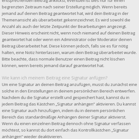
entsprechenden Beitrag anklickst; eventuell ist dies nur für einen
begrenzten Zeitraum nach seiner Erstellung möglich. Wenn bereits
jemand auf deinen Beitrag geantwortet hat, wird dein Beitrag in der
Themenansicht als überarbeitet gekennzeichnet. Es wird sowohl die
Anzahl als auch der letzte Zeitpunkt der Bearbeitungen angezeigt.
Dieser Hinweis erscheint nicht, wenn noch niemand auf deinen Beitrag
geantwortet hat oder wenn ein Administrator oder Moderator deinen
Beitrag überarbeitet hat. Diese können jedoch, falls sie es für nötig
halten, eine Notiz hinterlassen, warum dein Beitrag überarbeitet wurde.
Bitte beachte, dass normale Benutzer einen Beitrag nicht löschen
können, wenn bereits jemand darauf geantwortet hat.
Wie kann ich meinem Beitrag eine Signatur anfügen?
Um eine Signatur an deinen Beitrag anzufügen, musst du zunächst eine
solche in den Einstellungen in deinem persönlichen Bereich entwerfen.
Nachdem du die Signatur erstellt und gespeichert hast, kannst du in
jedem Beitrag das Kästchen „Signatur anhängen“ aktivieren. Du kannst
eine Signatur auch hinzufügen, indem du in deinem persönlichen
Bereich das standardmäßige Anhängen deiner Signatur aktivierst.
Wenn du einen einzelnen Beitrag dennoch ohne Signatur verfassen
möchtest, so kannst du dort einfach das Kontrollkästchen „Signatur
anhängen“ wieder deaktivieren.