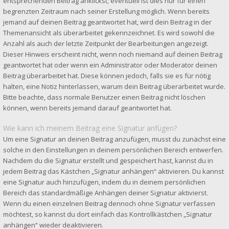
entsprechenden Beitrag anklickst; eventuell ist dies nur für einen
begrenzten Zeitraum nach seiner Erstellung möglich. Wenn bereits
jemand auf deinen Beitrag geantwortet hat, wird dein Beitrag in der
Themenansicht als überarbeitet gekennzeichnet. Es wird sowohl die
Anzahl als auch der letzte Zeitpunkt der Bearbeitungen angezeigt.
Dieser Hinweis erscheint nicht, wenn noch niemand auf deinen Beitrag
geantwortet hat oder wenn ein Administrator oder Moderator deinen
Beitrag überarbeitet hat. Diese können jedoch, falls sie es für nötig
halten, eine Notiz hinterlassen, warum dein Beitrag überarbeitet wurde.
Bitte beachte, dass normale Benutzer einen Beitrag nicht löschen
können, wenn bereits jemand darauf geantwortet hat.
Wie kann ich meinem Beitrag eine Signatur anfügen?
Um eine Signatur an deinen Beitrag anzufügen, musst du zunächst eine
solche in den Einstellungen in deinem persönlichen Bereich entwerfen.
Nachdem du die Signatur erstellt und gespeichert hast, kannst du in
jedem Beitrag das Kästchen „Signatur anhängen“ aktivieren. Du kannst
eine Signatur auch hinzufügen, indem du in deinem persönlichen
Bereich das standardmäßige Anhängen deiner Signatur aktivierst.
Wenn du einen einzelnen Beitrag dennoch ohne Signatur verfassen
möchtest, so kannst du dort einfach das Kontrollkästchen „Signatur
anhängen“ wieder deaktivieren.