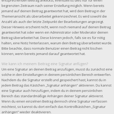
entsprechenden Beitrag anklickst; eventuell ist dies nur für einen
begrenzten Zeitraum nach seiner Erstellung möglich. Wenn bereits
jemand auf deinen Beitrag geantwortet hat, wird dein Beitrag in der
Themenansicht als überarbeitet gekennzeichnet. Es wird sowohl die
Anzahl als auch der letzte Zeitpunkt der Bearbeitungen angezeigt.
Dieser Hinweis erscheint nicht, wenn noch niemand auf deinen Beitrag
geantwortet hat oder wenn ein Administrator oder Moderator deinen
Beitrag überarbeitet hat. Diese können jedoch, falls sie es für nötig
halten, eine Notiz hinterlassen, warum dein Beitrag überarbeitet wurde.
Bitte beachte, dass normale Benutzer einen Beitrag nicht löschen
können, wenn bereits jemand darauf geantwortet hat.
Wie kann ich meinem Beitrag eine Signatur anfügen?
Um eine Signatur an deinen Beitrag anzufügen, musst du zunächst eine
solche in den Einstellungen in deinem persönlichen Bereich entwerfen.
Nachdem du die Signatur erstellt und gespeichert hast, kannst du in
jedem Beitrag das Kästchen „Signatur anhängen“ aktivieren. Du kannst
eine Signatur auch hinzufügen, indem du in deinem persönlichen
Bereich das standardmäßige Anhängen deiner Signatur aktivierst.
Wenn du einen einzelnen Beitrag dennoch ohne Signatur verfassen
möchtest, so kannst du dort einfach das Kontrollkästchen „Signatur
anhängen“ wieder deaktivieren.