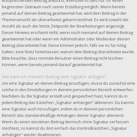
entsprechenden Beitrag anklickst; eventuell ist dies nur für einen
begrenzten Zeitraum nach seiner Erstellung möglich. Wenn bereits
jemand auf deinen Beitrag geantwortet hat, wird dein Beitrag in der
Themenansicht als überarbeitet gekennzeichnet. Es wird sowohl die
Anzahl als auch der letzte Zeitpunkt der Bearbeitungen angezeigt.
Dieser Hinweis erscheint nicht, wenn noch niemand auf deinen Beitrag
geantwortet hat oder wenn ein Administrator oder Moderator deinen
Beitrag überarbeitet hat. Diese können jedoch, falls sie es für nötig
halten, eine Notiz hinterlassen, warum dein Beitrag überarbeitet wurde.
Bitte beachte, dass normale Benutzer einen Beitrag nicht löschen
können, wenn bereits jemand darauf geantwortet hat.
Wie kann ich meinem Beitrag eine Signatur anfügen?
Um eine Signatur an deinen Beitrag anzufügen, musst du zunächst eine
solche in den Einstellungen in deinem persönlichen Bereich entwerfen.
Nachdem du die Signatur erstellt und gespeichert hast, kannst du in
jedem Beitrag das Kästchen „Signatur anhängen“ aktivieren. Du kannst
eine Signatur auch hinzufügen, indem du in deinem persönlichen
Bereich das standardmäßige Anhängen deiner Signatur aktivierst.
Wenn du einen einzelnen Beitrag dennoch ohne Signatur verfassen
möchtest, so kannst du dort einfach das Kontrollkästchen „Signatur
anhängen“ wieder deaktivieren.