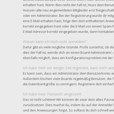
erhalten hast. Wenn dies nicht der Fall ist, muss dein Benut
müssen alle neu angemeldeten Mitglieder erst freigeschal
oder ein Administrator. Bei der Registrierung wurde dir mitge
eine E-Mail erhalten hast, folge den dort enthaltenen Anw
korrekt eingegeben hast oder die E-Mail von einem Spam-Fil
E-Mail-Adresse korrekt eingegeben wurde, dann kontaktier
Warum kann ich mich nicht anmelden?
Dafür gibt es viele mögliche Gründe. Prüfe zunächst, ob d
dies der Fall ist, wende dich an einen Board-Administrator,
ebenfalls möglich, dass ein Konfigurationsproblem mit der 
Ich habe mich vor einiger Zeit registriert, kann mich a
Es kann sein, dass ein Administrator dein Benutzerkonto a
Außerdem löschen viele Boards regelmäßig Benutzer, die f
die Datenbankgröße zu verringern. Registriere dich einfac
Ich habe mein Passwort vergessen!
Das ist nicht schlimm! Wir können dir zwar dein altes Passw
zurücksetzen. Dies machst du, indem du auf der Anmelde-S
und den Anweisungen folgst. So solltest du dich schnell 