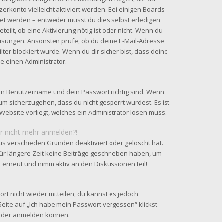
zerkonto vielleicht aktiviert werden. Bei einigen Boards
tet werden – entweder musst du dies selbst erledigen
teilt, ob eine Aktivierung nötig ist oder nicht. Wenn du
eisungen. Ansonsten prüfe, ob du deine E-Mail-Adresse
ter blockiert wurde. Wenn du dir sicher bist, dass deine
e einen Administrator.
ein Benutzername und dein Passwort richtig sind. Wenn
 um sicherzugehen, dass du nicht gesperrt wurdest. Es ist
Website vorliegt, welches ein Administrator lösen muss.
ber nicht mehr anmelden?!
us verschieden Gründen deaktiviert oder gelöscht hat.
ür längere Zeit keine Beiträge geschrieben haben, um
h erneut und nimm aktiv an den Diskussionen teil!
ort nicht wieder mitteilen, du kannst es jedoch
eite auf „Ich habe mein Passwort vergessen“ klickst
wieder anmelden können.