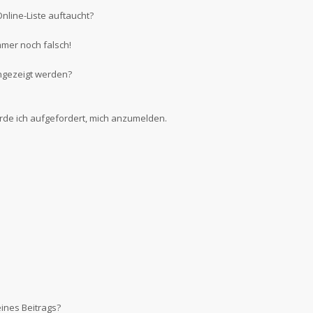
nline-Liste auftaucht?
mmer noch falsch!
ngezeigt werden?
erde ich aufgefordert, mich anzumelden.
ines Beitrags?