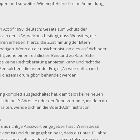
uppen und so weiter. Wir empfehlen dir eine Anmeldung,
n Act of 1998 (deutsch: Gesetz zum Schutz der
tz in den USA, welches festlegt, dass Websites, die
hren erheben, hierzu die Zustimmung der Eltern
tigen. Wenn du dir unsicher bist, ob dies auf dich oder
fft, ziehe einen rechtlichen Beistand zu Rate. Bitte
ds keine Rechtsberatung anbieten kann und nicht die
ßer solchen, die unter der Frage „An wen soll ich mich
u diesem Forum gibt?“ behandelt werden.
ung komplett ausgeschaltet hat, damit sich keine neuen
ss deine IP-Adresse oder der Benutzername, mit dem du
rhalten, wende dich an die Board-Administration.
n!
 das richtige Passwort eingegeben hast. Wenn diese
iviert ist und du angegeben hast, dass du unter 13 Jahre
ziehungsberechtigten den Anweisungen folgen, die du