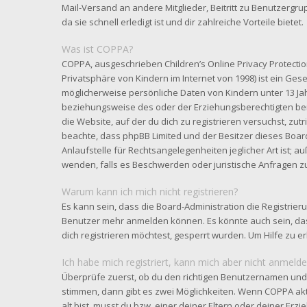
Mail-Versand an andere Mitglieder, Beitritt zu Benutzergr
da sie schnell erledigt ist und dir zahlreiche Vorteile bietet.
Was ist COPPA?
COPPA, ausgeschrieben Children’s Online Privacy Protectio
Privatsphäre von Kindern im Internet von 1998) ist ein Gese
möglicherweise persönliche Daten von Kindern unter 13 Ja
beziehungsweise des oder der Erziehungsberechtigten benö
die Website, auf der du dich zu registrieren versuchst, zutri
beachte, dass phpBB Limited und der Besitzer dieses Boar
Anlaufstelle für Rechtsangelegenheiten jeglicher Art ist; au
wenden, falls es Beschwerden oder juristische Anfragen z
Warum kann ich mich nicht registrieren?
Es kann sein, dass die Board-Administration die Registrier
Benutzer mehr anmelden können. Es könnte auch sein, da
dich registrieren möchtest, gesperrt wurden. Um Hilfe zu e
Ich habe mich registriert, kann mich aber nicht anmelde
Überprüfe zuerst, ob du den richtigen Benutzernamen und
stimmen, dann gibt es zwei Möglichkeiten. Wenn
COPPA
akt
alt bist, musst du bzw. einer deiner Eltern oder deiner Er