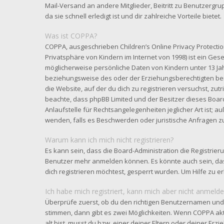
Mail-Versand an andere Mitglieder, Beitritt zu Benutzergr
da sie schnell erledigt ist und dir zahlreiche Vorteile bietet.
Was ist COPPA?
COPPA, ausgeschrieben Children’s Online Privacy Protectio
Privatsphäre von Kindern im Internet von 1998) ist ein Gese
möglicherweise persönliche Daten von Kindern unter 13 Ja
beziehungsweise des oder der Erziehungsberechtigten benö
die Website, auf der du dich zu registrieren versuchst, zutri
beachte, dass phpBB Limited und der Besitzer dieses Boar
Anlaufstelle für Rechtsangelegenheiten jeglicher Art ist; au
wenden, falls es Beschwerden oder juristische Anfragen z
Warum kann ich mich nicht registrieren?
Es kann sein, dass die Board-Administration die Registrier
Benutzer mehr anmelden können. Es könnte auch sein, da
dich registrieren möchtest, gesperrt wurden. Um Hilfe zu e
Ich habe mich registriert, kann mich aber nicht anmelde
Überprüfe zuerst, ob du den richtigen Benutzernamen und
stimmen, dann gibt es zwei Möglichkeiten. Wenn
COPPA
akt
alt bist, musst du bzw. einer deiner Eltern oder deiner Er