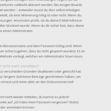
zerkonto vielleicht aktiviert werden. Bei einigen Boards
tet werden – entweder musst du dies selbst erledigen
teilt, ob eine Aktivierung nötig ist oder nicht. Wenn du
eisungen. Ansonsten prüfe, ob du deine E-Mail-Adresse
ter blockiert wurde. Wenn du dir sicher bist, dass deine
e einen Administrator.
ein Benutzername und dein Passwort richtig sind. Wenn
 um sicherzugehen, dass du nicht gesperrt wurdest. Es ist
Website vorliegt, welches ein Administrator lösen muss.
ber nicht mehr anmelden?!
us verschieden Gründen deaktiviert oder gelöscht hat.
ür längere Zeit keine Beiträge geschrieben haben, um
h erneut und nimm aktiv an den Diskussionen teil!
ort nicht wieder mitteilen, du kannst es jedoch
eite auf „Ich habe mein Passwort vergessen“ klickst
wieder anmelden können.