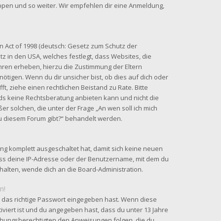
uppen und so weiter. Wir empfehlen dir eine Anmeldung,
n Act of 1998 (deutsch: Gesetz zum Schutz der
tz in den USA, welches festlegt, dass Websites, die
hren erheben, hierzu die Zustimmung der Eltern
tigen. Wenn du dir unsicher bist, ob dies auf dich oder
fft, ziehe einen rechtlichen Beistand zu Rate. Bitte
ds keine Rechtsberatung anbieten kann und nicht die
ßer solchen, die unter der Frage „An wen soll ich mich
u diesem Forum gibt?“ behandelt werden.
ung komplett ausgeschaltet hat, damit sich keine neuen
ss deine IP-Adresse oder der Benutzername, mit dem du
rhalten, wende dich an die Board-Administration.
n!
 das richtige Passwort eingegeben hast. Wenn diese
iviert ist und du angegeben hast, dass du unter 13 Jahre
ziehungsberechtigten den Anweisungen folgen, die du