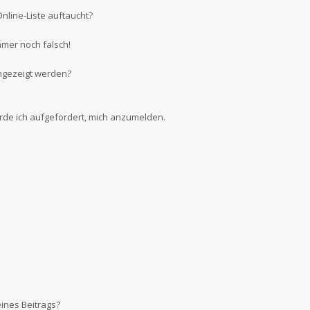
nline-Liste auftaucht?
mmer noch falsch!
ngezeigt werden?
erde ich aufgefordert, mich anzumelden.
ines Beitrags?