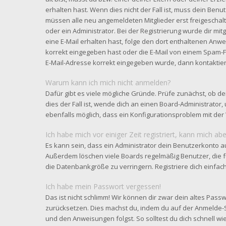
erhalten hast. Wenn dies nicht der Fall ist, muss dein Benut
müssen alle neu angemeldeten Mitglieder erst freigeschal
oder ein Administrator. Bei der Registrierung wurde dir mitge
eine E-Mail erhalten hast, folge den dort enthaltenen Anw
korrekt eingegeben hast oder die E-Mail von einem Spam-Fil
E-Mail-Adresse korrekt eingegeben wurde, dann kontaktier
Warum kann ich mich nicht anmelden?
Dafür gibt es viele mögliche Gründe. Prüfe zunächst, ob d
dies der Fall ist, wende dich an einen Board-Administrator,
ebenfalls möglich, dass ein Konfigurationsproblem mit der 
Ich habe mich vor einiger Zeit registriert, kann mich a
Es kann sein, dass ein Administrator dein Benutzerkonto a
Außerdem löschen viele Boards regelmäßig Benutzer, die f
die Datenbankgröße zu verringern. Registriere dich einfac
Ich habe mein Passwort vergessen!
Das ist nicht schlimm! Wir können dir zwar dein altes Passw
zurücksetzen. Dies machst du, indem du auf der Anmelde-S
und den Anweisungen folgst. So solltest du dich schnell 