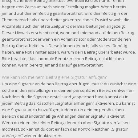
entsprechenden Beitrag anklickst; eventuell ist dies nur für einen
begrenzten Zeitraum nach seiner Erstellung möglich. Wenn bereits
jemand auf deinen Beitrag geantwortet hat, wird dein Beitrag in der
Themenansicht als überarbeitet gekennzeichnet. Es wird sowohl die
Anzahl als auch der letzte Zeitpunkt der Bearbeitungen angezeigt.
Dieser Hinweis erscheint nicht, wenn noch niemand auf deinen Beitrag
geantwortet hat oder wenn ein Administrator oder Moderator deinen
Beitrag überarbeitet hat. Diese können jedoch, falls sie es für nötig
halten, eine Notiz hinterlassen, warum dein Beitrag überarbeitet wurde.
Bitte beachte, dass normale Benutzer einen Beitrag nicht löschen
können, wenn bereits jemand darauf geantwortet hat.
Wie kann ich meinem Beitrag eine Signatur anfügen?
Um eine Signatur an deinen Beitrag anzufügen, musst du zunächst eine
solche in den Einstellungen in deinem persönlichen Bereich entwerfen.
Nachdem du die Signatur erstellt und gespeichert hast, kannst du in
jedem Beitrag das Kästchen „Signatur anhängen“ aktivieren. Du kannst
eine Signatur auch hinzufügen, indem du in deinem persönlichen
Bereich das standardmäßige Anhängen deiner Signatur aktivierst.
Wenn du einen einzelnen Beitrag dennoch ohne Signatur verfassen
möchtest, so kannst du dort einfach das Kontrollkästchen „Signatur
anhängen“ wieder deaktivieren.